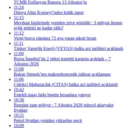
TCMB Enflasyon Raporu 13 Ağustos’ta
11:24
Dünya Altın Konseyi’nden kritik rapor
11:15
Mevduat faizlerinde yeniden zirve görüldü : 3 milyon liranın
aylık getirisi ne kadar oldu?
11:12
Vergi borcu olanlara 72 aya varan taksit fırsatı
11:11
Türker Vangölü Enerji (VEYAS) halka arz tarihleri açıklandı
11:09
Borsa İstanbul’da 2 şirket temettü kararını açıkladı – 7
Ağustos 2026
11:08
Bakan Şimşek’ten makroekonomik istikrar açıklaması
11:06
Çitlekçi Mağazacılık (CITAS) halka arz tarihleri açıklandı
10:42
Emekli maaş farkı bugün hesaplara yatıyor
10:36
Benzine zam geliyor : 7 Ağustos 2026 güncel akaryakıt
fiyatları
10:21
Petrol fiyatları yeniden yükselişe geçti
10:09