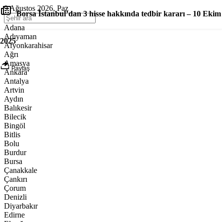
9 Ağustos 2026, Paz
Borsa İstanbul’dan 3 hisse hakkında tedbir kararı – 10 Ekim
Adana
Adıyaman
2025
Afyonkarahisar
Ağrı
Amasya
Paylaş
Ankara
Antalya
Artvin
Aydın
Balıkesir
Bilecik
Bingöl
Bitlis
Bolu
Burdur
Bursa
Çanakkale
Çankırı
Çorum
Denizli
Diyarbakır
Edirne