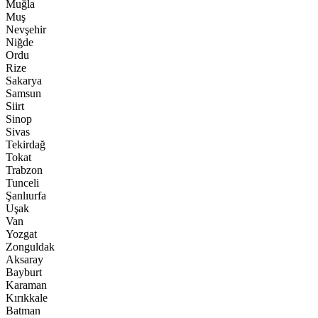
Muğla
Muş
Nevşehir
Niğde
Ordu
Rize
Sakarya
Samsun
Siirt
Sinop
Sivas
Tekirdağ
Tokat
Trabzon
Tunceli
Şanlıurfa
Uşak
Van
Yozgat
Zonguldak
Aksaray
Bayburt
Karaman
Kırıkkale
Batman