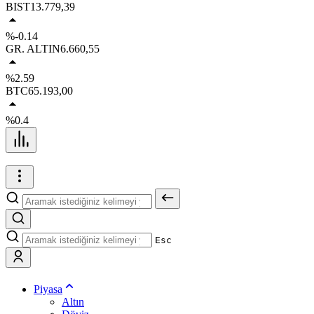
BIST
13.779,39
%-0.14
GR. ALTIN
6.660,55
%2.59
BTC
65.193,00
%0.4
Esc
Piyasa
Altın