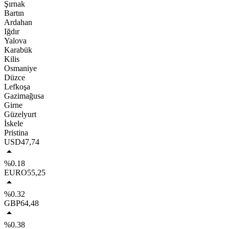
Şırnak
Bartın
Ardahan
Iğdır
Yalova
Karabük
Kilis
Osmaniye
Düzce
Lefkoşa
Gazimağusa
Girne
Güzelyurt
İskele
Pristina
USD
47,74
%0.18
EURO
55,25
%0.32
GBP
64,48
%0.38