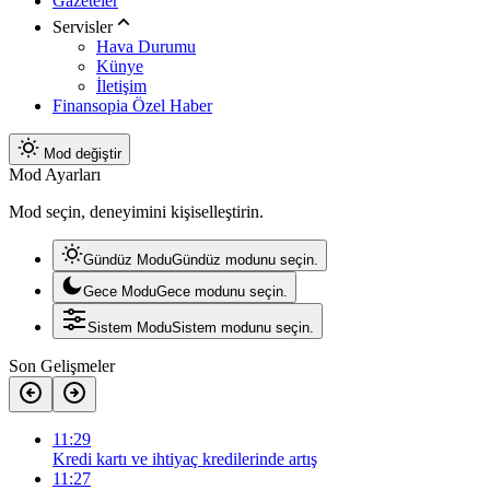
Gazeteler
Servisler
Hava Durumu
Künye
İletişim
Finansopia Özel Haber
Mod değiştir
Mod Ayarları
Mod seçin, deneyimini kişiselleştirin.
Gündüz Modu
Gündüz modunu seçin.
Gece Modu
Gece modunu seçin.
Sistem Modu
Sistem modunu seçin.
Son Gelişmeler
11:29
Kredi kartı ve ihtiyaç kredilerinde artış
11:27