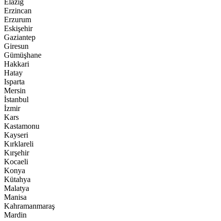
Elazığ
Erzincan
Erzurum
Eskişehir
Gaziantep
Giresun
Gümüşhane
Hakkari
Hatay
Isparta
Mersin
İstanbul
İzmir
Kars
Kastamonu
Kayseri
Kırklareli
Kırşehir
Kocaeli
Konya
Kütahya
Malatya
Manisa
Kahramanmaraş
Mardin