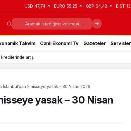
USD
47,74
EURO
55,25
GBP
64,48
BIST
13
konomik Takvim
Canlı Ekonomi Tv
Gazeteler
Servisler
 kredilerinde artış
a İstanbul’dan 2 hisseye yasak – 30 Nisan 2026
 hisseye yasak – 30 Nisan