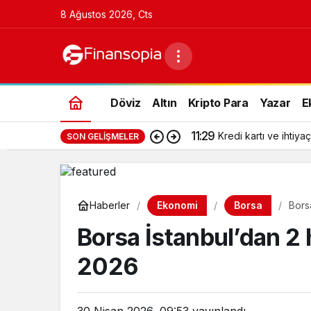
8 Ağustos 2026, Cts
Döviz
Altın
Kripto Para
Yazar
E
11:29
Kredi kartı ve ihtiyaç
SON GELIŞMELER
Ekonomi
Borsa
Haberler
Bors
Borsa İstanbul’dan 2
2026
30 Nisan 2026, 09:53
yayınlandı