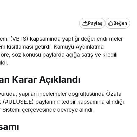
Paylaş
Beğen
istemi (VBTS) kapsamında yaptığı değerlendirmeler
lem kısıtlaması getirdi. Kamuyu Aydınlatma
re, söz konusu paylarda açığa satış ve kredili
ldı.
n Karar Açıklandı
yuruda, yapılan incelemeler doğrultusunda Özata
k (#ULUSE.E) paylarının tedbir kapsamına alındığı
bir Sistemi çerçevesinde devreye alındı.
psamı