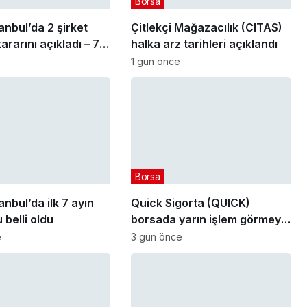
Borsa
anbul’da 2 şirket
Çitlekçi Mağazacılık (CITAS)
ararını açıkladı – 7
halka arz tarihleri açıklandı
 2026
1 gün önce
Borsa
anbul’da ilk 7 ayın
Quick Sigorta (QUICK)
 belli oldu
borsada yarın işlem görmeye
başlayacak
e
3 gün önce