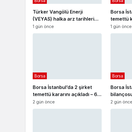
Borsa
Borsa
Türker Vangölü Enerji
Borsa İst
(VEYAS) halka arz tarihleri
temettü k
açıklandı
Ağustos
1 gün önce
1 gün önce
Borsa
Borsa
Borsa İstanbul’da 2 şirket
Borsa İst
temettü kararını açıkladı – 6
bilançosu
Ağustos 2026
2 gün önce
2 gün önc