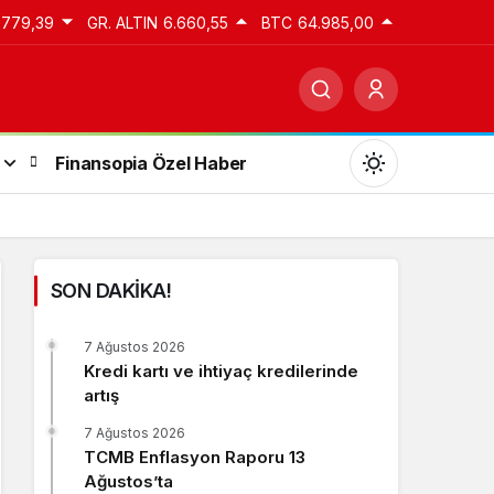
.779,39
GR. ALTIN
6.660,55
BTC
64.985,00
Finansopia Özel Haber
SON DAKİKA!
Gündüz Modu
7 Ağustos 2026
Gündüz modunu seçin.
Kredi kartı ve ihtiyaç kredilerinde
artış
Gece Modu
7 Ağustos 2026
Gece modunu seçin.
TCMB Enflasyon Raporu 13
Ağustos’ta