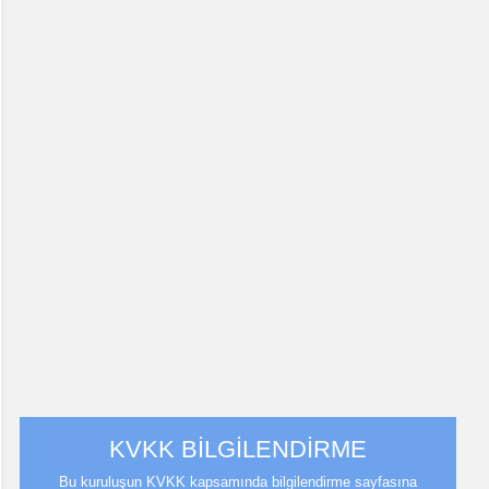
KVKK BİLGİLENDİRME
Bu kuruluşun KVKK kapsamında bilgilendirme sayfasına