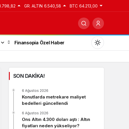
3.798,82
GR. ALTIN
6.540,58
BTC
64.213,00
Finansopia Özel Haber
SON DAKİKA!
Gündüz Modu
6 Ağustos 2026
Gündüz modunu seçin.
Konutlarda metrekare maliyet
bedelleri güncellendi
Gece Modu
6 Ağustos 2026
Gece modunu seçin.
Ons Altın 4.300 doları aştı : Altın
fiyatları neden yükseliyor?