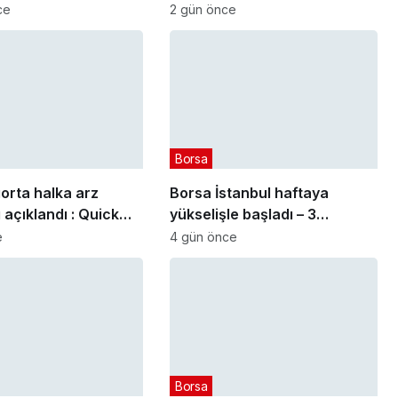
başlayacak
ce
2 gün önce
Borsa
orta halka arz
Borsa İstanbul haftaya
 açıklandı : Quick
yükselişle başladı – 3
QUICK) kaç lot verdi?
Ağustos 2026
e
4 gün önce
Borsa