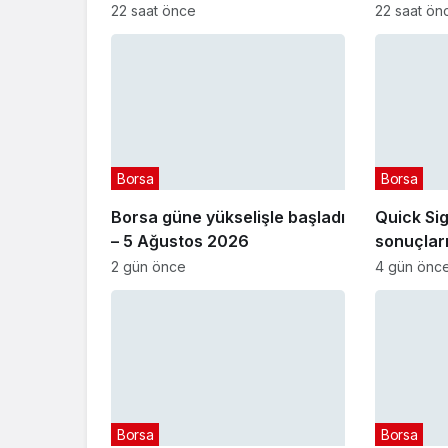
Ağustos 2026
22 saat önce
22 saat ön
Borsa
Borsa
Borsa güne yükselişle başladı
Quick Sig
– 5 Ağustos 2026
sonuçları
Sigorta (
2 gün önce
4 gün önc
Borsa
Borsa