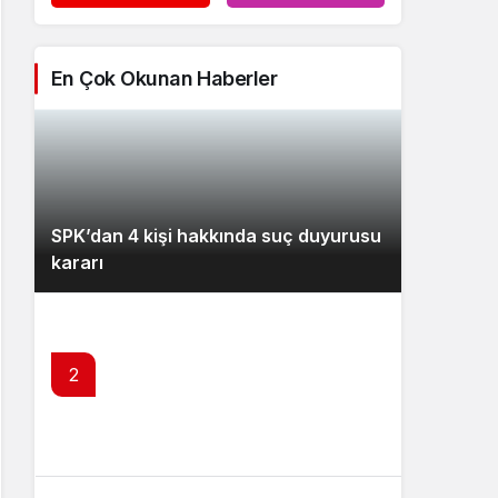
En Çok Okunan Haberler
SPK’dan 4 kişi hakkında suç duyurusu
kararı
2
Borsa İstanbul’da 2 şirket temettü
kararını açıkladı – 6 Ağustos 2026