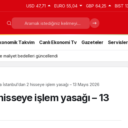
USD
47,71
EURO
55,04
GBP
64,25
BIST
1
konomik Takvim
Canlı Ekonomi Tv
Gazeteler
Servisler
e maliyet bedelleri güncellendi
a İstanbul’dan 2 hisseye işlem yasağı – 13 Mayıs 2026
hisseye işlem yasağı – 13