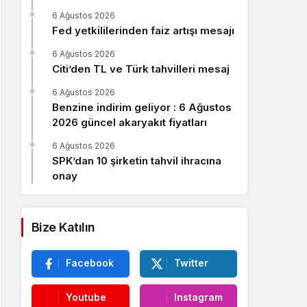
Sistem Modu
6 Ağustos 2026
Sistem modunu seçin.
Fed yetkililerinden faiz artışı mesajı
6 Ağustos 2026
Citi’den TL ve Türk tahvilleri mesaj
6 Ağustos 2026
Benzine indirim geliyor : 6 Ağustos
2026 güncel akaryakıt fiyatları
6 Ağustos 2026
SPK’dan 10 şirketin tahvil ihracına
onay
Bize Katılın
Facebook
Twitter
Youtube
Instagram