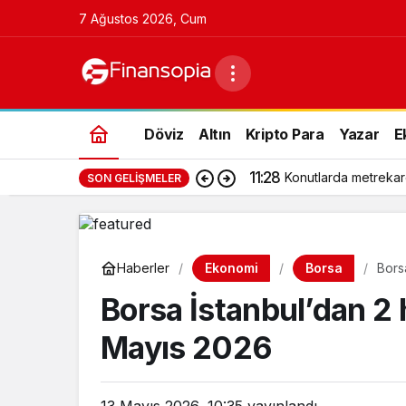
7 Ağustos 2026, Cum
Döviz
Altın
Kripto Para
Yazar
E
11:28
Konutlarda metrekar
SON GELIŞMELER
Ekonomi
Borsa
Haberler
Bors
Borsa İstanbul’dan 2 
Mayıs 2026
13 Mayıs 2026, 10:35
yayınlandı