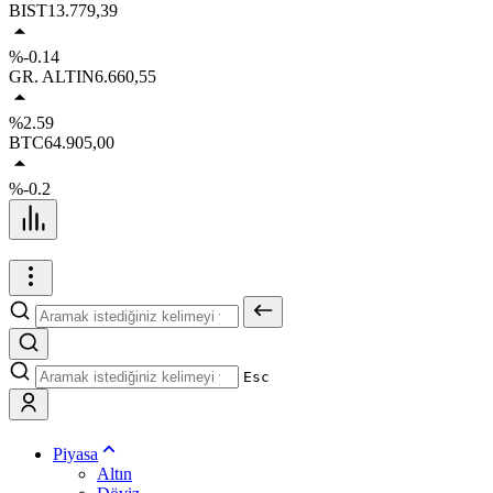
BIST
13.779,39
%-0.14
GR. ALTIN
6.660,55
%2.59
BTC
64.905,00
%-0.2
Esc
Piyasa
Altın