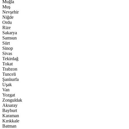
Muğla
Muş
Nevşehir
Niğde
Ordu
Rize
Sakarya
Samsun
Siirt
Sinop
Sivas
Tekirdağ
Tokat
Trabzon
Tunceli
Şanlıurfa
Uşak
Van
Yozgat
Zonguldak
Aksaray
Bayburt
Karaman
Kırıkkale
Batman