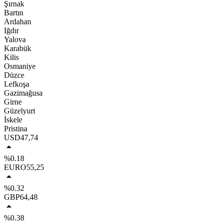
Şırnak
Bartın
Ardahan
Iğdır
Yalova
Karabük
Kilis
Osmaniye
Düzce
Lefkoşa
Gazimağusa
Girne
Güzelyurt
İskele
Pristina
USD
47,74
%0.18
EURO
55,25
%0.32
GBP
64,48
%0.38