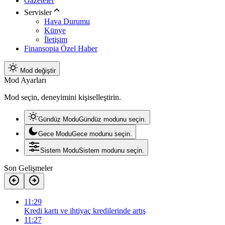
Gazeteler
Servisler
Hava Durumu
Künye
İletişim
Finansopia Özel Haber
Mod değiştir
Mod Ayarları
Mod seçin, deneyimini kişiselleştirin.
Gündüz Modu
Gündüz modunu seçin.
Gece Modu
Gece modunu seçin.
Sistem Modu
Sistem modunu seçin.
Son Gelişmeler
11:29
Kredi kartı ve ihtiyaç kredilerinde artış
11:27