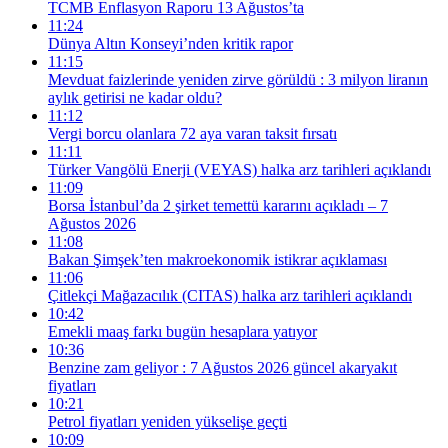
TCMB Enflasyon Raporu 13 Ağustos’ta
11:24
Dünya Altın Konseyi’nden kritik rapor
11:15
Mevduat faizlerinde yeniden zirve görüldü : 3 milyon liranın
aylık getirisi ne kadar oldu?
11:12
Vergi borcu olanlara 72 aya varan taksit fırsatı
11:11
Türker Vangölü Enerji (VEYAS) halka arz tarihleri açıklandı
11:09
Borsa İstanbul’da 2 şirket temettü kararını açıkladı – 7
Ağustos 2026
11:08
Bakan Şimşek’ten makroekonomik istikrar açıklaması
11:06
Çitlekçi Mağazacılık (CITAS) halka arz tarihleri açıklandı
10:42
Emekli maaş farkı bugün hesaplara yatıyor
10:36
Benzine zam geliyor : 7 Ağustos 2026 güncel akaryakıt
fiyatları
10:21
Petrol fiyatları yeniden yükselişe geçti
10:09