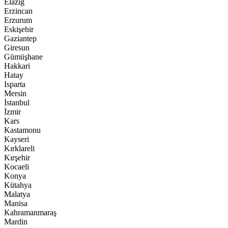
Elazığ
Erzincan
Erzurum
Eskişehir
Gaziantep
Giresun
Gümüşhane
Hakkari
Hatay
Isparta
Mersin
İstanbul
İzmir
Kars
Kastamonu
Kayseri
Kırklareli
Kırşehir
Kocaeli
Konya
Kütahya
Malatya
Manisa
Kahramanmaraş
Mardin