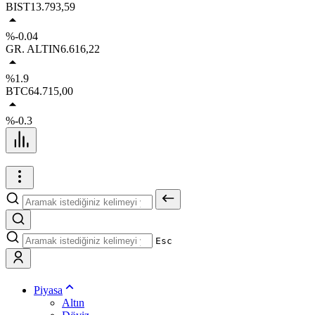
BIST
13.793,59
%-0.04
GR. ALTIN
6.616,22
%1.9
BTC
64.715,00
%-0.3
Esc
Piyasa
Altın