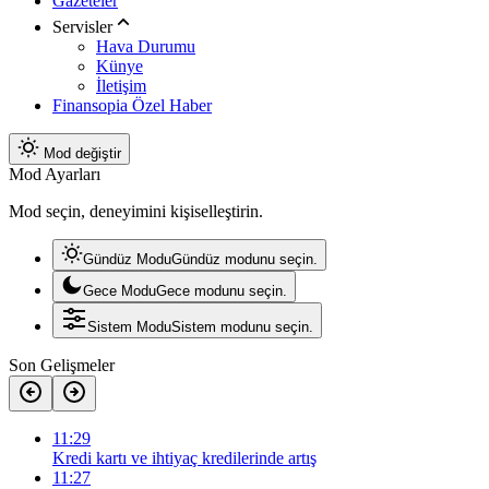
Gazeteler
Servisler
Hava Durumu
Künye
İletişim
Finansopia Özel Haber
Mod değiştir
Mod Ayarları
Mod seçin, deneyimini kişiselleştirin.
Gündüz Modu
Gündüz modunu seçin.
Gece Modu
Gece modunu seçin.
Sistem Modu
Sistem modunu seçin.
Son Gelişmeler
11:29
Kredi kartı ve ihtiyaç kredilerinde artış
11:27