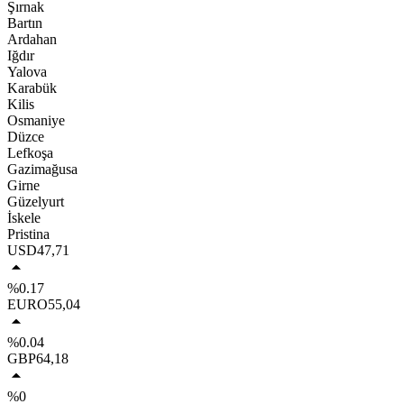
Şırnak
Bartın
Ardahan
Iğdır
Yalova
Karabük
Kilis
Osmaniye
Düzce
Lefkoşa
Gazimağusa
Girne
Güzelyurt
İskele
Pristina
USD
47,71
%0.17
EURO
55,04
%0.04
GBP
64,18
%0