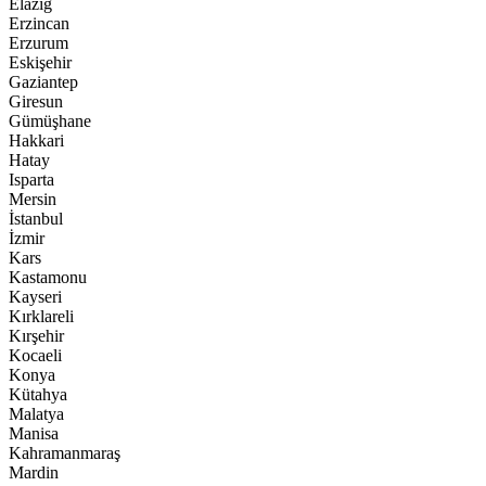
Elazığ
Erzincan
Erzurum
Eskişehir
Gaziantep
Giresun
Gümüşhane
Hakkari
Hatay
Isparta
Mersin
İstanbul
İzmir
Kars
Kastamonu
Kayseri
Kırklareli
Kırşehir
Kocaeli
Konya
Kütahya
Malatya
Manisa
Kahramanmaraş
Mardin