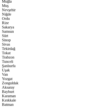
Muğla
Muş
Nevşehir
Niğde
Ordu
Rize
Sakarya
Samsun
Siirt
Sinop
Sivas
Tekirdağ
Tokat
Trabzon
Tunceli
Şanlıurfa
Uşak
Van
Yozgat
Zonguldak
Aksaray
Bayburt
Karaman
Kırıkkale
Batman