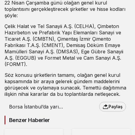
22 Nisan Çarşamba günü olağan genel kurul
toplantısını gerçekleştirecek şirketler ve hisse kodları
şöyle:
Çelik Halat ve Tel Sanayii A.Ş. (CELHA), Çimbeton
Hazırbeton ve Prefabrik Yapı Elemanları Sanayi ve
Ticaret A.Ş. (CMBTN), Çimentaş İzmir Çimento
Fabrikası T.A.Ş. (CMENT), Demisaş Döküm Emaye
Mamülleri Sanayi A.Ş. (DMSAS), Ege Gübre Sanayii
A.Ş. (EGGUB) ve Formet Metal ve Cam Sanayi A.Ş.
(FORMT).
Söz konusu şirketlerin tamamı, olağan genel kurul
kapsamında bir araya gelerek gündem maddelerini
görüşecek ve oylamaya sunacak. Temettü dağıtımına
ilişkin nihai kararlar da bu toplantılarda netleşecek.
Borsa İstanbul’da yarın
Paylaş
6 şirket genel kurula
gidiyor – 21 Nisan 2026
Benzer Haberler