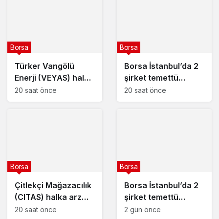
Borsa
Borsa
Türker Vangölü
Borsa İstanbul’da 2
Enerji (VEYAS) halka
şirket temettü
arz tarihleri
kararını açıkladı – 7
20 saat önce
20 saat önce
açıklandı
Ağustos 2026
Borsa
Borsa
Çitlekçi Mağazacılık
Borsa İstanbul’da 2
(CITAS) halka arz
şirket temettü
tarihleri açıklandı
kararını açıkladı – 6
20 saat önce
2 gün önce