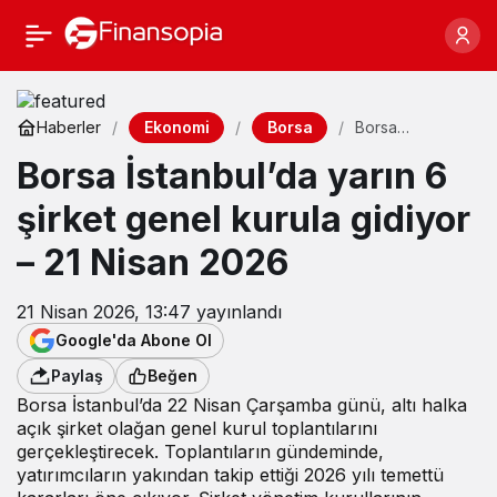
Ekonomi
Borsa
Haberler
Borsa
İstanbul’da
Borsa İstanbul’da yarın 6
yarın 6 şirket
genel kurula
gidiyor – 21
şirket genel kurula gidiyor
Nisan 2026
– 21 Nisan 2026
21 Nisan 2026, 13:47
yayınlandı
Google'da Abone Ol
Paylaş
Beğen
Borsa İstanbul’da 22 Nisan Çarşamba günü, altı halka
açık şirket olağan genel kurul toplantılarını
gerçekleştirecek. Toplantıların gündeminde,
yatırımcıların yakından takip ettiği 2026 yılı temettü