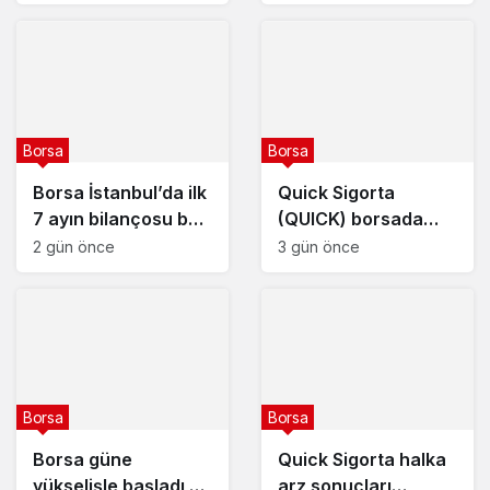
Ağustos 2026
Borsa
Borsa
Borsa İstanbul’da ilk
Quick Sigorta
7 ayın bilançosu belli
(QUICK) borsada
oldu
yarın işlem görmeye
2 gün önce
3 gün önce
başlayacak
Borsa
Borsa
Borsa güne
Quick Sigorta halka
yükselişle başladı –
arz sonuçları