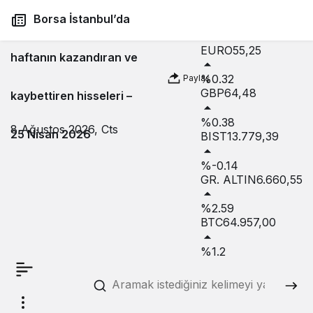
USD
47,74
Borsa İstanbul’da
%0.18
EURO
55,25
haftanın kazandıran ve
%0.32
Paylaş
GBP
64,48
kaybettiren hisseleri –
%0.38
8 Ağustos 2026, Cts
25 Nisan 2026
BIST
13.779,39
%-0.14
GR. ALTIN
6.660,55
%2.59
BTC
64.957,00
%1.2