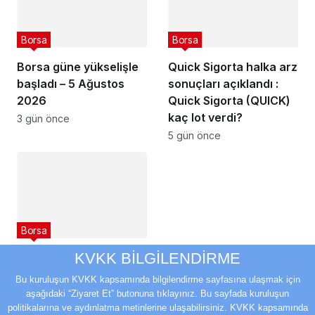
Borsa
Borsa
Borsa güne yükselişle
Quick Sigorta halka arz
başladı – 5 Ağustos
sonuçları açıklandı :
2026
Quick Sigorta (QUICK)
kaç lot verdi?
3 gün önce
5 gün önce
Borsa
KVKK BİLGİLENDİRME
Borsa İstanbul haftaya
yükselişle başladı – 3
Bu kuruluşun KVKK kapsamında bilgilendirme sayfasına ulaşmak için
Ağustos 2026
aşağıdaki “Ziyaret Et” butonuna tıklayınız. Bu sayfada kuruluşun
politikalarına ve aydınlatma metinlerine ulaşabilirsiniz. KVKK kapsamında
5 gün önce