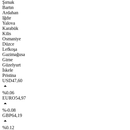
Şırnak
Bartın
Ardahan
Iğdır
Yalova
Karabük
Kilis
Osmaniye
Düzce
Lefkoşa
Gazimağusa
Girne
Güzelyurt
İskele
Pristina
USD
47,60
%0.06
EURO
54,97
%-0.08
GBP
64,19
%0.12