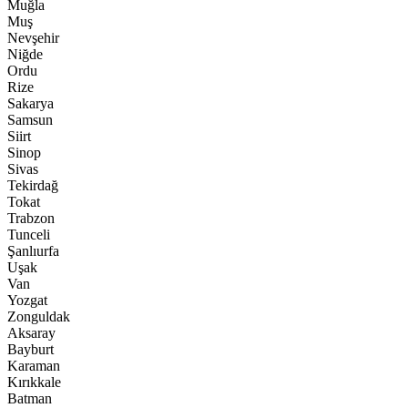
Muğla
Muş
Nevşehir
Niğde
Ordu
Rize
Sakarya
Samsun
Siirt
Sinop
Sivas
Tekirdağ
Tokat
Trabzon
Tunceli
Şanlıurfa
Uşak
Van
Yozgat
Zonguldak
Aksaray
Bayburt
Karaman
Kırıkkale
Batman