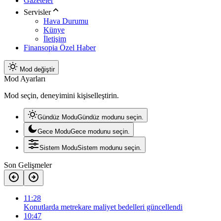
Gazeteler
Servisler
Hava Durumu
Künye
İletişim
Finansopia Özel Haber
Mod değiştir
Mod Ayarları
Mod seçin, deneyimini kişiselleştirin.
Gündüz Modu
Gündüz modunu seçin.
Gece Modu
Gece modunu seçin.
Sistem Modu
Sistem modunu seçin.
Son Gelişmeler
11:28
Konutlarda metrekare maliyet bedelleri güncellendi
10:47