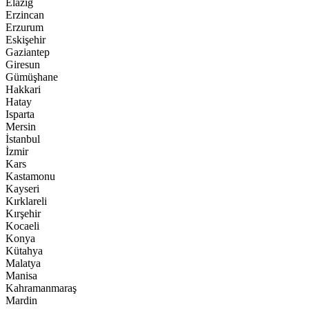
Elazığ
Erzincan
Erzurum
Eskişehir
Gaziantep
Giresun
Gümüşhane
Hakkari
Hatay
Isparta
Mersin
İstanbul
İzmir
Kars
Kastamonu
Kayseri
Kırklareli
Kırşehir
Kocaeli
Konya
Kütahya
Malatya
Manisa
Kahramanmaraş
Mardin