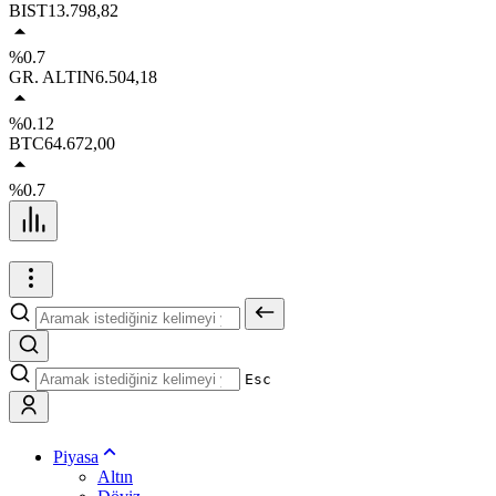
BIST
13.798,82
%0.7
GR. ALTIN
6.504,18
%0.12
BTC
64.672,00
%0.7
Esc
Piyasa
Altın