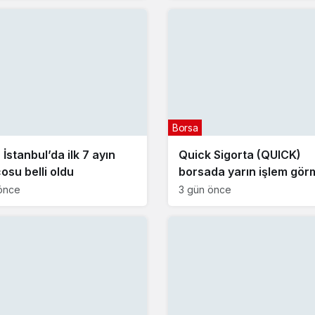
Borsa
İstanbul’da ilk 7 ayın
Quick Sigorta (QUICK)
osu belli oldu
borsada yarın işlem gö
başlayacak
önce
3 gün önce