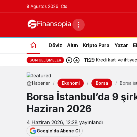
8 Ağustos 2026, Cts
Döviz
Altın
Kripto Para
Yazar
E
11:29
Kredi kartı ve ihtiyaç
SON GELIŞMELER
Ekonomi
Borsa
Haberler
Borsa İs
Borsa İstanbul’da 9 şir
Haziran 2026
4 Haziran 2026, 12:28
yayınlandı
Google'da Abone Ol