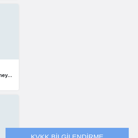
rmeye
KVKK BİLGİLENDİRME