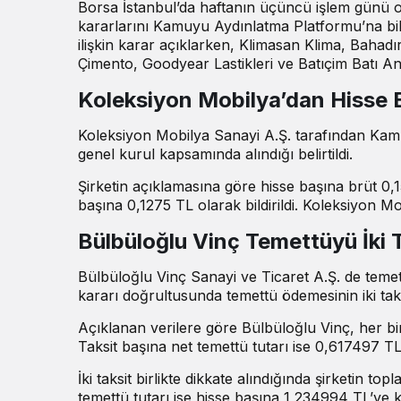
Borsa İstanbul’da haftanın üçüncü işlem günü 
kararlarını Kamuyu Aydınlatma Platformu’na bil
ilişkin karar açıklarken, Klimasan Klima, Bahad
Çimento, Goodyear Lastikleri ve Batıçim Batı 
Koleksiyon Mobilya’dan Hisse 
Koleksiyon Mobilya Sanayi A.Ş. tarafından Kamu
genel kurul kapsamında alındığı belirtildi.
Şirketin açıklamasına göre hisse başına brüt 0,15
başına 0,1275 TL olarak bildirildi. Koleksiyon Mo
Bülbüloğlu Vinç Temettüyü İki 
Bülbüloğlu Vinç Sanayi ve Ticaret A.Ş. de temett
kararı doğrultusunda temettü ödemesinin iki taks
Açıklanan
verilere göre
Bülbüloğlu Vinç, her bir
Taksit başına net temettü tutarı ise 0,617497 TL
İki taksit birlikte dikkate alındığında şirketin 
temettü tutarı ise hisse başına 1,234994 TL’ye k