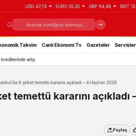
USD
47,74
EURO
55,25
GBP
64,48
BIST
13
konomik Takvim
Canlı Ekonomi Tv
Gazeteler
Servisler
 kredilerinde artış
tanbul’da 9 şirket temettü kararını açıkladı – 4 Haziran 2026
ket temettü kararını açıkladı 
Paylaş