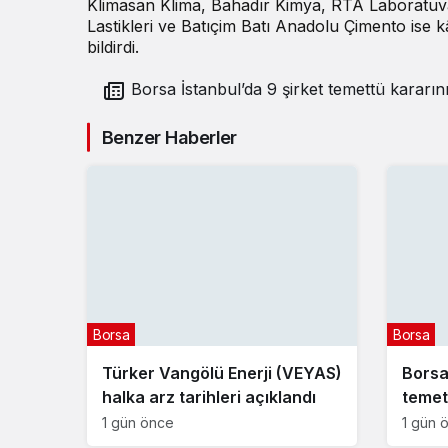
Klimasan Klima, Bahadır Kimya, RTA Laboratuva
Lastikleri ve Batıçim Batı Anadolu Çimento ise
bildirdi.
Borsa İstanbul’da 9 şirket temettü kararını
açıkladı – 4 Haziran 2026
Benzer Haberler
Borsa
Borsa
Türker Vangölü Enerji (VEYAS)
Borsa
halka arz tarihleri açıklandı
temett
Ağus
1 gün önce
1 gün 