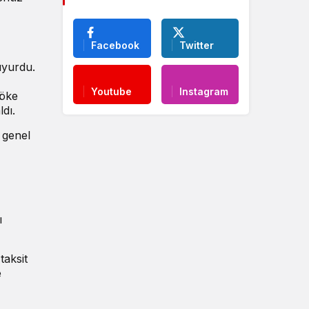
Facebook
Twitter
uyurdu.
Youtube
Instagram
söke
dı.
 genel
ı
taksit
e