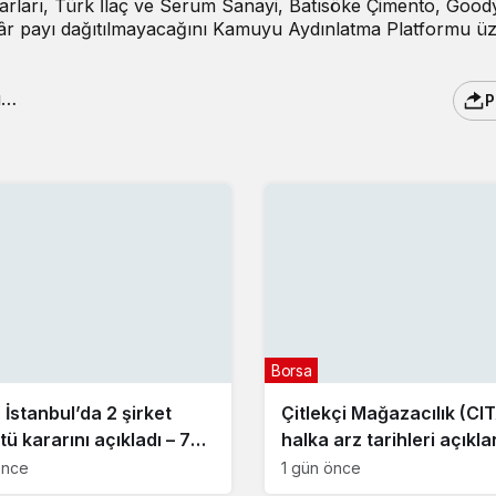
rları, Türk İlaç ve Serum Sanayi, Batısöke Çimento, Good
 kâr payı dağıtılmayacağını Kamuyu Aydınlatma Platformu ü
P
Borsa
 İstanbul’da 2 şirket
Çitlekçi Mağazacılık (CI
ü kararını açıkladı – 7
halka arz tarihleri açıkla
tos 2026
önce
1 gün önce