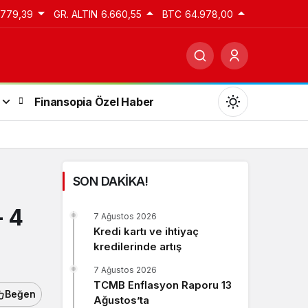
.779,39
GR. ALTIN
6.660,55
BTC
64.978,00
Finansopia Özel Haber
SON DAKİKA!
Gündüz Modu
– 4
7 Ağustos 2026
Gündüz modunu seçin.
Kredi kartı ve ihtiyaç
kredilerinde artış
Gece Modu
7 Ağustos 2026
Gece modunu seçin.
TCMB Enflasyon Raporu 13
Beğen
Ağustos’ta