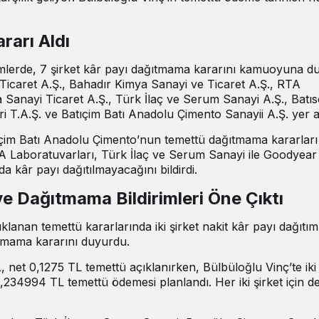
rarı Aldı
mlerde, 7 şirket kâr payı dağıtmama kararını kamuoyuna d
Ticaret A.Ş., Bahadır Kimya Sanayi ve Ticaret A.Ş., RTA
a Sanayi Ticaret A.Ş., Türk İlaç ve Serum Sanayi A.Ş., Batı
i T.A.Ş. ve Batıçim Batı Anadolu Çimento Sanayii A.Ş. yer al
çim Batı Anadolu Çimento’nun temettü dağıtmama kararları
A Laboratuvarları, Türk İlaç ve Serum Sanayi ile Goodyear
a kâr payı dağıtılmayacağını bildirdi.
e Dağıtmama Bildirimleri Öne Çıktı
anan temettü kararlarında iki şirket nakit kâr payı dağıtım
ıtmama kararını duyurdu.
 net 0,1275 TL temettü açıklanırken, Bülbüloğlu Vinç’te iki 
234994 TL temettü ödemesi planlandı. Her iki şirket için d