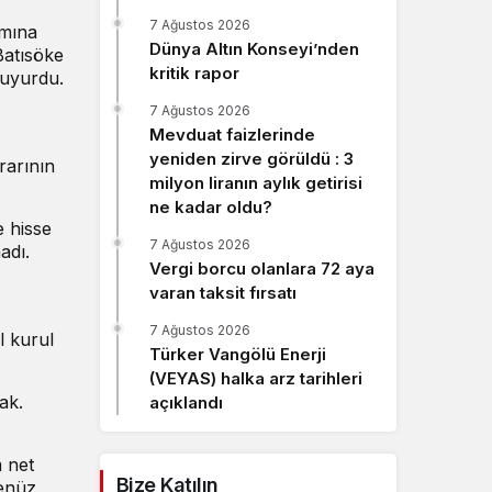
Sistem Modu
7 Ağustos 2026
ımına
Sistem modunu seçin.
Dünya Altın Konseyi’nden
Batısöke
kritik rapor
duyurdu.
7 Ağustos 2026
Mevduat faizlerinde
yeniden zirve görüldü : 3
rarının
milyon liranın aylık getirisi
ne kadar oldu?
e hisse
7 Ağustos 2026
adı.
Vergi borcu olanlara 72 aya
varan taksit fırsatı
7 Ağustos 2026
l kurul
Türker Vangölü Enerji
(VEYAS) halka arz tarihleri
ak.
açıklandı
m net
Bize Katılın
henüz