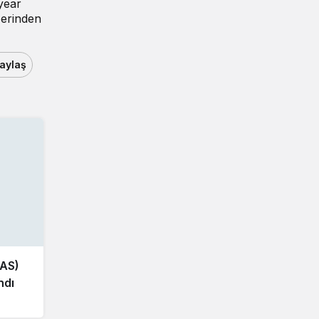
year
zerinden
aylaş
TAS)
ndı