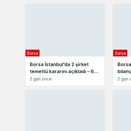
Borsa
Borsa
Borsa İstanbul’da 2 şirket
Borsa 
temettü kararını açıkladı – 6
bilanç
Ağustos 2026
2 gün önce
2 gün 