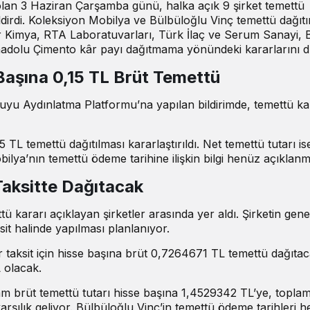
olan 3 Haziran Çarşamba günü, halka açık 9 şirket temettü
dirdi. Koleksiyon Mobilya ve Bülbüloğlu Vinç temettü dağıt
ır Kimya, RTA Laboratuvarları, Türk İlaç ve Serum Sanayi, 
Anadolu Çimento kâr payı dağıtmama yönündeki kararlarını 
Başına 0,15 TL Brüt Temettü
yu Aydınlatma Platformu’na yapılan bildirimde, temettü ka
 TL temettü dağıtılması kararlaştırıldı. Net temettü tutarı is
bilya’nın temettü ödeme tarihine ilişkin bilgi henüz açıklanm
Taksitte Dağıtacak
ü kararı açıklayan şirketler arasında yer aldı. Şirketin gene
it halinde yapılması planlanıyor.
 taksit için hisse başına brüt 0,7264671 TL temettü dağıtac
 olacak.
toplam brüt temettü tutarı hisse başına 1,4529342 TL’ye, topla
arşılık geliyor. Bülbüloğlu Vinç’in temettü ödeme tarihleri 