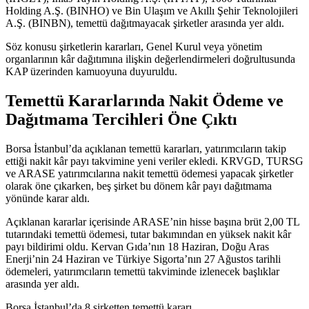
Holding A.Ş. (BINHO) ve Bin Ulaşım ve Akıllı Şehir Teknolojileri
A.Ş. (BINBN), temettü dağıtmayacak şirketler arasında yer aldı.
Söz konusu şirketlerin kararları, Genel Kurul veya yönetim
organlarının kâr dağıtımına ilişkin değerlendirmeleri doğrultusunda
KAP üzerinden kamuoyuna duyuruldu.
Temettü Kararlarında Nakit Ödeme ve
Dağıtmama Tercihleri Öne Çıktı
Borsa İstanbul’da açıklanan temettü kararları, yatırımcıların takip
ettiği nakit kâr payı takvimine yeni veriler ekledi. KRVGD, TURSG
ve ARASE yatırımcılarına nakit temettü ödemesi yapacak şirketler
olarak öne çıkarken, beş şirket bu dönem kâr payı dağıtmama
yönünde karar aldı.
Açıklanan kararlar içerisinde ARASE’nin hisse başına brüt 2,00 TL
tutarındaki temettü ödemesi, tutar bakımından en yüksek nakit kâr
payı bildirimi oldu. Kervan Gıda’nın 18 Haziran, Doğu Aras
Enerji’nin 24 Haziran ve Türkiye Sigorta’nın 27 Ağustos tarihli
ödemeleri, yatırımcıların temettü takviminde izlenecek başlıklar
arasında yer aldı.
Borsa İstanbul’da 8 şirketten temettü kararı