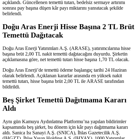
açıklandı. Güncellenen temettü tutarı, bedelsiz sermaye artırımı
sonrası pay başına düşen kâr payı miktarını yansıtacak şekilde
belirlendi.
Doğu Aras Enerji Hisse Başına 2 TL Brüt
Temettü Dağıtacak
Doğu Aras Enerji Yatırımları A.Ş. (ARASE), yatırımcılarına hisse
başına brüt 2,00 TL nakit temettü dağıtacağını duyurdu. Şirketin
açıklamasına göre, net temettü tutarı hisse başına 1,70 TL olacak.
Doğu Aras Enerji’de temettü ödeme başlangıç tarihi 24 Haziran
olarak belirlendi. Açıklanan kararlar arasında en yüksek nakit
temettü tutarı, hisse başına brüt 2,00 TL ile ARASE tarafından
bildirildi.
Beş Şirket Temettü Dağıtmama Kararı
Aldı
Aynı gün Kamuyu Aydınlatma Platformu’na yapılan bildirimler
kapsamında beş şirket, bu dönem için kâr payı dağıtmama kararı
aldı. Sanica Isı Sanayi A.Ş. (SNICA), İhlas Gazetecilik A.Ş.
(IHGZT), İhlas Yayın Holding A.Ş. (IHYAY), 1000 Yatırımlar