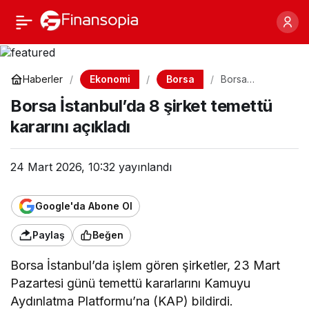
Borsa İstanbul’da 8
Paylaş
şirket temettü kararını
Ekonomi
Borsa
Haberler
Borsa
İstanbul’da 8
açıkladı
Borsa İstanbul’da 8 şirket temettü
şirket temettü
kararını açıkladı
kararını açıkladı
24 Mart 2026, 10:32
yayınlandı
Google'da Abone Ol
Paylaş
Beğen
Borsa İstanbul’da işlem gören şirketler, 23 Mart
Pazartesi günü temettü kararlarını Kamuyu
Aydınlatma Platformu’na (KAP) bildirdi.