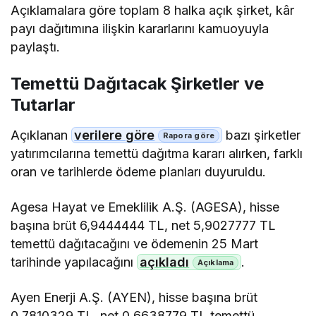
Açıklamalara göre toplam 8 halka açık şirket, kâr
payı dağıtımına ilişkin kararlarını kamuoyuyla
paylaştı.
Temettü Dağıtacak Şirketler ve
Tutarlar
Açıklanan
verilere göre
bazı şirketler
yatırımcılarına temettü dağıtma kararı alırken, farklı
oran ve tarihlerde ödeme planları duyuruldu.
Agesa Hayat ve Emeklilik A.Ş. (AGESA), hisse
başına brüt 6,9444444 TL, net 5,9027777 TL
temettü dağıtacağını ve ödemenin 25 Mart
tarihinde yapılacağını
açıkladı
.
Ayen Enerji A.Ş. (AYEN), hisse başına brüt
0,7810329 TL, net 0,6638779 TL temettü