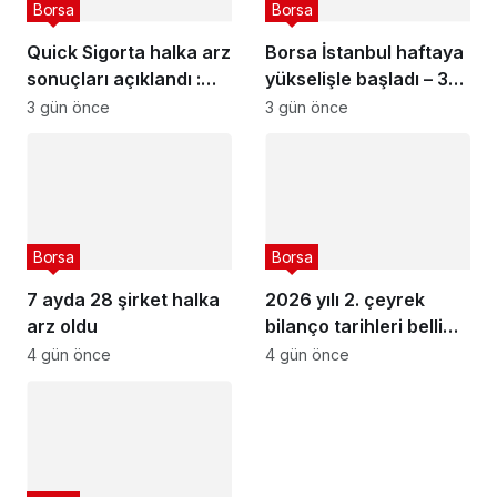
Borsa
Borsa
Quick Sigorta halka arz
Borsa İstanbul haftaya
sonuçları açıklandı :
yükselişle başladı – 3
Quick Sigorta (QUICK)
Ağustos 2026
3 gün önce
3 gün önce
kaç lot verdi?
Borsa
Borsa
7 ayda 28 şirket halka
2026 yılı 2. çeyrek
arz oldu
bilanço tarihleri belli
olan şirketler
4 gün önce
4 gün önce