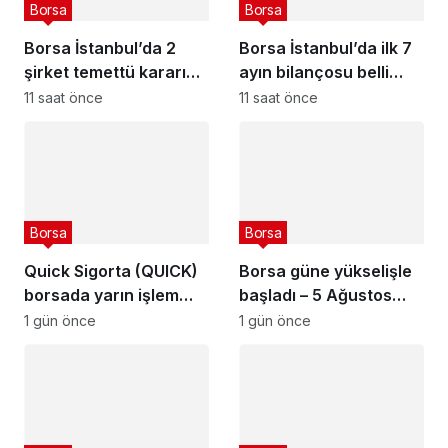
Borsa
Borsa
Borsa İstanbul’da 2
Borsa İstanbul’da ilk 7
şirket temettü kararını
ayın bilançosu belli
açıkladı – 6 Ağustos
oldu
11 saat önce
11 saat önce
2026
Borsa
Borsa
Quick Sigorta (QUICK)
Borsa güne yükselişle
borsada yarın işlem
başladı – 5 Ağustos
görmeye başlayacak
2026
1 gün önce
1 gün önce