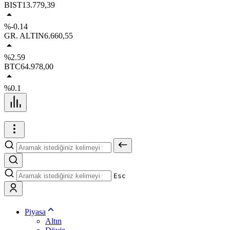
BIST
13.779,39
%-0.14
GR. ALTIN
6.660,55
%2.59
BTC
64.978,00
%0.1
Esc
Piyasa
Altın