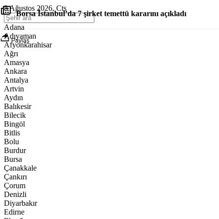
8 Ağustos 2026, Cts
Borsa İstanbul’da 7 şirket temettü kararını açıkladı
Adana
Adıyaman
Paylaş
Afyonkarahisar
Ağrı
Amasya
Ankara
Antalya
Artvin
Aydın
Balıkesir
Bilecik
Bingöl
Bitlis
Bolu
Burdur
Bursa
Çanakkale
Çankırı
Çorum
Denizli
Diyarbakır
Edirne