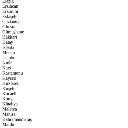
Elazığ
Erzincan
Erzurum
Eskişehir
Gaziantep
Giresun
Gümüşhane
Hakkari
Hatay
Isparta
Mersin
İstanbul
İzmir
Kars
Kastamonu
Kayseri
Kırklareli
Kırşehir
Kocaeli
Konya
Kütahya
Malatya
Manisa
Kahramanmaraş
Mardin