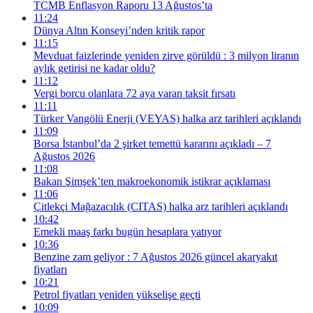
TCMB Enflasyon Raporu 13 Ağustos’ta
11:24
Dünya Altın Konseyi’nden kritik rapor
11:15
Mevduat faizlerinde yeniden zirve görüldü : 3 milyon liranın
aylık getirisi ne kadar oldu?
11:12
Vergi borcu olanlara 72 aya varan taksit fırsatı
11:11
Türker Vangölü Enerji (VEYAS) halka arz tarihleri açıklandı
11:09
Borsa İstanbul’da 2 şirket temettü kararını açıkladı – 7
Ağustos 2026
11:08
Bakan Şimşek’ten makroekonomik istikrar açıklaması
11:06
Çitlekçi Mağazacılık (CITAS) halka arz tarihleri açıklandı
10:42
Emekli maaş farkı bugün hesaplara yatıyor
10:36
Benzine zam geliyor : 7 Ağustos 2026 güncel akaryakıt
fiyatları
10:21
Petrol fiyatları yeniden yükselişe geçti
10:09