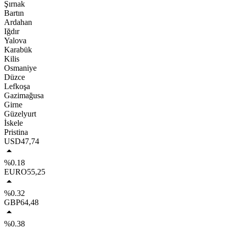
Şırnak
Bartın
Ardahan
Iğdır
Yalova
Karabük
Kilis
Osmaniye
Düzce
Lefkoşa
Gazimağusa
Girne
Güzelyurt
İskele
Pristina
USD
47,74
%0.18
EURO
55,25
%0.32
GBP
64,48
%0.38