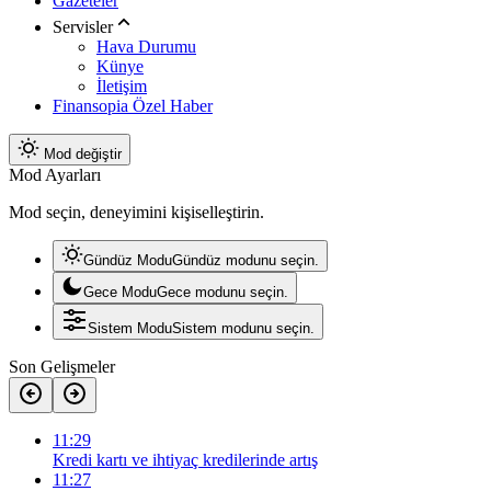
Gazeteler
Servisler
Hava Durumu
Künye
İletişim
Finansopia Özel Haber
Mod değiştir
Mod Ayarları
Mod seçin, deneyimini kişiselleştirin.
Gündüz Modu
Gündüz modunu seçin.
Gece Modu
Gece modunu seçin.
Sistem Modu
Sistem modunu seçin.
Son Gelişmeler
11:29
Kredi kartı ve ihtiyaç kredilerinde artış
11:27