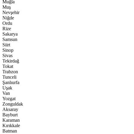
Muğla
Muş
Nevşehir
Niğde
Ordu
Rize
Sakarya
Samsun
Siirt
Sinop
Sivas
Tekirdağ
Tokat
Trabzon
Tunceli
Şanlıurfa
Uşak
Van
Yozgat
Zonguldak
Aksaray
Bayburt
Karaman
Kırıkkale
Batman