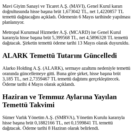
Mavi Giyim Sanayi ve Ticaret A.Ş. (MAVI), Genel Kurul kararı
doğrultusunda hisse başına brüt 1,673042 TL, net 1,4220857 TL
temettü dağıtacağını
açıkladı
. Ödemenin 6 Mayıs tarihinde yapılması
planlanıyor.
Metropal Kurumsal Hizmetler A.Ş. (MCARD) ise Genel Kurul
kararıyla hisse başına brüt 5,399568 TL, net 4,5896328 TL temettü
dağıtacak. Şirketin temettü ödeme tarihi 13 Mayıs olarak duyuruldu.
ALARK Temettü Tutarını Güncelledi
Alarko Holding A.Ş. (ALARK), sermaye azaltımı nedeniyle temettü
oranında güncellemeye gitti. Buna göre şirket, hisse başına brüt
3,185 TL, net 2,7359467 TL temettü dağıtımı gerçekleştirecek.
Ödeme tarihi 4 Mayıs olarak açıklandı.
Haziran ve Temmuz Aylarına Yayılan
Temettü Takvimi
Sümer Varlık Yönetim A.Ş. (SMRVA), Yönetim Kurulu kararıyla
hisse başına brüt 0,1882166 TL, net 0,1599841 TL temettü
dağıtacak. Ödeme tarihi 8 Haziran olarak belirlendi.