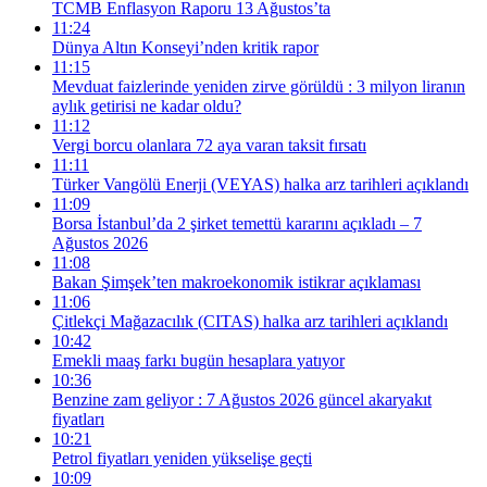
TCMB Enflasyon Raporu 13 Ağustos’ta
11:24
Dünya Altın Konseyi’nden kritik rapor
11:15
Mevduat faizlerinde yeniden zirve görüldü : 3 milyon liranın
aylık getirisi ne kadar oldu?
11:12
Vergi borcu olanlara 72 aya varan taksit fırsatı
11:11
Türker Vangölü Enerji (VEYAS) halka arz tarihleri açıklandı
11:09
Borsa İstanbul’da 2 şirket temettü kararını açıkladı – 7
Ağustos 2026
11:08
Bakan Şimşek’ten makroekonomik istikrar açıklaması
11:06
Çitlekçi Mağazacılık (CITAS) halka arz tarihleri açıklandı
10:42
Emekli maaş farkı bugün hesaplara yatıyor
10:36
Benzine zam geliyor : 7 Ağustos 2026 güncel akaryakıt
fiyatları
10:21
Petrol fiyatları yeniden yükselişe geçti
10:09