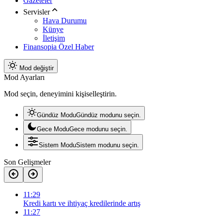
Gazeteler
Servisler
Hava Durumu
Künye
İletişim
Finansopia Özel Haber
Mod değiştir
Mod Ayarları
Mod seçin, deneyimini kişiselleştirin.
Gündüz Modu
Gündüz modunu seçin.
Gece Modu
Gece modunu seçin.
Sistem Modu
Sistem modunu seçin.
Son Gelişmeler
11:29
Kredi kartı ve ihtiyaç kredilerinde artış
11:27