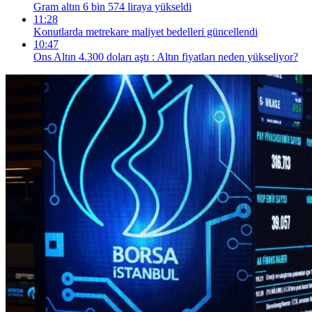
Gram altın 6 bin 574 liraya yükseldi
11:28
Konutlarda metrekare maliyet bedelleri güncellendi
10:47
Ons Altın 4.300 doları aştı : Altın fiyatları neden yükseliyor?