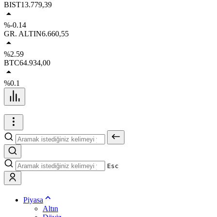
BIST
13.779,39
%-0.14
GR. ALTIN
6.660,55
%2.59
BTC
64.934,00
%0.1
Esc
Piyasa
Altın