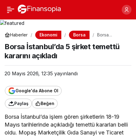
Borsa İstanbul’da 5
Paylaş
şirket temettü kararını
Ekonomi
Borsa
Haberler
Borsa
İstanbul’da 5
açıkladı
Borsa İstanbul’da 5 şirket temettü
şirket temettü
kararını açıkladı
kararını açıkladı
20 Mayıs 2026, 12:35
yayınlandı
Google'da Abone Ol
Paylaş
Beğen
Borsa İstanbul’da işlem gören şirketlerin 18-19
Mayıs tarihlerinde açıkladığı temettü kararları belli
oldu. Mopaş Marketçilik Gıda Sanayi ve Ticaret