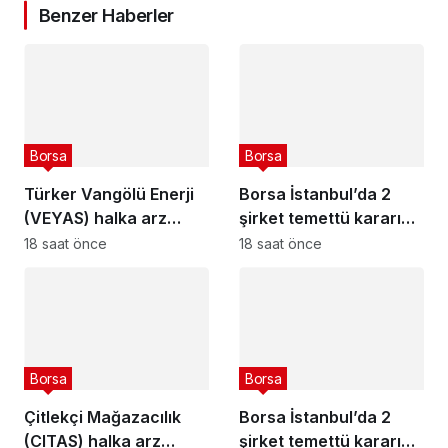
Benzer Haberler
Borsa
Borsa
Türker Vangölü Enerji
Borsa İstanbul’da 2
(VEYAS) halka arz
şirket temettü kararını
tarihleri açıklandı
açıkladı – 7 Ağustos
18 saat önce
18 saat önce
2026
Borsa
Borsa
Çitlekçi Mağazacılık
Borsa İstanbul’da 2
(CITAS) halka arz
şirket temettü kararını