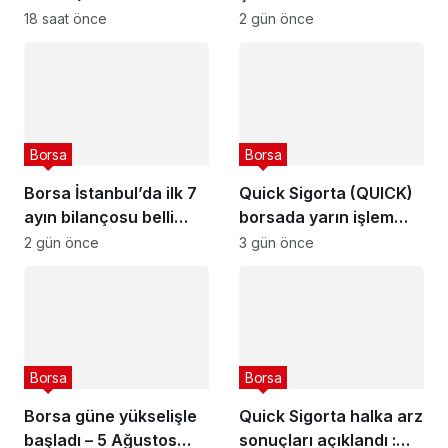
tarihleri açıklandı
açıkladı – 6 Ağustos
18 saat önce
2 gün önce
2026
Borsa
Borsa
Borsa İstanbul’da ilk 7
Quick Sigorta (QUICK)
ayın bilançosu belli
borsada yarın işlem
oldu
görmeye başlayacak
2 gün önce
3 gün önce
Borsa
Borsa
Borsa güne yükselişle
Quick Sigorta halka arz
başladı – 5 Ağustos
sonuçları açıklandı :