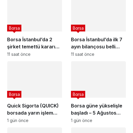
Borsa
Borsa
Borsa İstanbul’da 2
Borsa İstanbul’da ilk 7
şirket temettü kararını
ayın bilançosu belli
açıkladı – 6 Ağustos
oldu
11 saat önce
11 saat önce
2026
Borsa
Borsa
Quick Sigorta (QUICK)
Borsa güne yükselişle
borsada yarın işlem
başladı – 5 Ağustos
görmeye başlayacak
2026
1 gün önce
1 gün önce