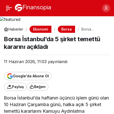
Borsa İstanbul’da 5
Paylaş
şirket temettü kararını
Ekonomi
Borsa
Haberler
Borsa
İstanbul’da 5
açıkladı
Borsa İstanbul’da 5 şirket temettü
şirket temettü
kararını açıkladı
kararını açıkladı
11 Haziran 2026, 11:03
yayınlandı
Google'da Abone Ol
Paylaş
Beğen
Borsa İstanbul’da haftanın üçüncü işlem günü olan
10 Haziran Çarşamba günü, halka açık 5 şirket
temettü kararlarını Kamuyu Aydınlatma