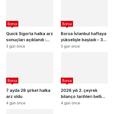
Borsa
Borsa
Quick Sigorta halka arz
Borsa İstanbul haftaya
sonuçları açıklandı :
yükselişle başladı – 3
Quick Sigorta (QUICK)
Ağustos 2026
3 gün önce
3 gün önce
kaç lot verdi?
Borsa
Borsa
7 ayda 28 şirket halka
2026 yılı 2. çeyrek
arz oldu
bilanço tarihleri belli
olan şirketler
4 gün önce
4 gün önce