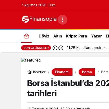
7 Ağustos 2026, Cum
Döviz
Altın
Kripto Para
Yazar
E
11:28
Konutlarda metrekar
SON GELIŞMELER
Ekonomi
Borsa
Haberler
Borsa
Borsa İstanbul’da 202
tarihleri
11 Temmuz 2024, 13:30
yayınlandı