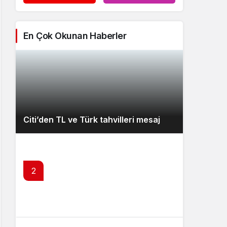
En Çok Okunan Haberler
Citi’den TL ve Türk tahvilleri mesaj
2
SPK’dan 3 şirketin bedelsizine olumlu
yanıt