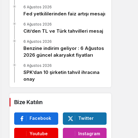
Sistem Modu
6 Ağustos 2026
Sistem modunu seçin.
Fed yetkililerinden faiz artışı mesajı
6 Ağustos 2026
Citi’den TL ve Türk tahvilleri mesaj
6 Ağustos 2026
Benzine indirim geliyor : 6 Ağustos
2026 güncel akaryakıt fiyatları
6 Ağustos 2026
SPK’dan 10 şirketin tahvil ihracına
onay
Bize Katılın
Facebook
Twitter
Youtube
Instagram