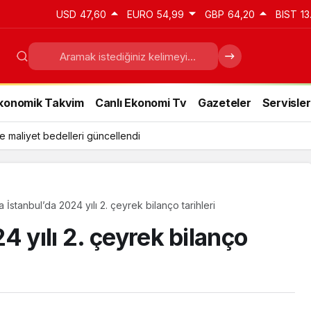
USD
47,60
EURO
54,99
GBP
64,20
BIST
13
konomik Takvim
Canlı Ekonomi Tv
Gazeteler
Servisler
e maliyet bedelleri güncellendi
 İstanbul’da 2024 yılı 2. çeyrek bilanço tarihleri
4 yılı 2. çeyrek bilanço