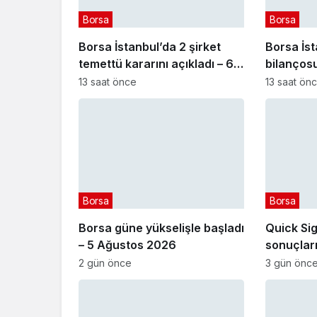
Borsa
Borsa
Borsa İstanbul’da 2 şirket
Borsa İst
temettü kararını açıkladı – 6
bilançosu
Ağustos 2026
13 saat önce
13 saat ön
Borsa
Borsa
Borsa güne yükselişle başladı
Quick Sig
– 5 Ağustos 2026
sonuçları
Sigorta (
2 gün önce
3 gün önc