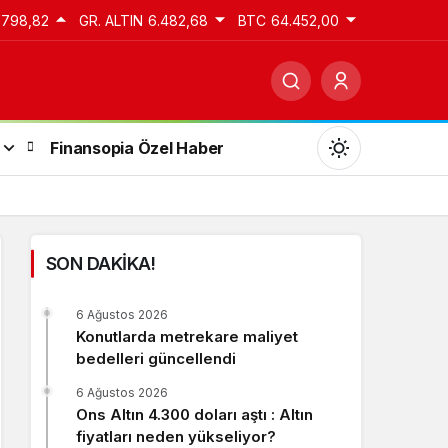
.798,82
GR. ALTIN
6.482,68
BTC
64.452,00
Finansopia Özel Haber
SON DAKİKA!
Gündüz Modu
6 Ağustos 2026
Gündüz modunu seçin.
Konutlarda metrekare maliyet
bedelleri güncellendi
Gece Modu
6 Ağustos 2026
Gece modunu seçin.
Ons Altın 4.300 doları aştı : Altın
fiyatları neden yükseliyor?