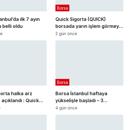
Borsa
anbul’da ilk 7 ayın
Quick Sigorta (QUICK)
 belli oldu
borsada yarın işlem görmeye
başlayacak
ce
2 gün önce
Borsa
orta halka arz
Borsa İstanbul haftaya
 açıklandı : Quick
yükselişle başladı – 3
QUICK) kaç lot verdi?
Ağustos 2026
e
4 gün önce