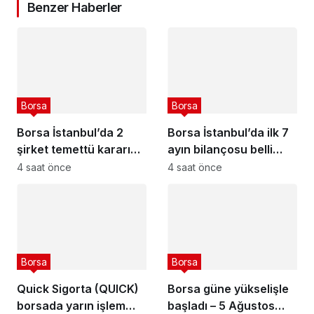
Benzer Haberler
Borsa
Borsa
Borsa İstanbul’da 2
Borsa İstanbul’da ilk 7
şirket temettü kararını
ayın bilançosu belli
açıkladı – 6 Ağustos
oldu
4 saat önce
4 saat önce
2026
Borsa
Borsa
Quick Sigorta (QUICK)
Borsa güne yükselişle
borsada yarın işlem
başladı – 5 Ağustos