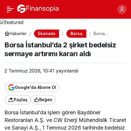
Borsa İstanbul’da 2
Paylaş
şirket bedelsiz sermaye
Ekonomi
Borsa
Haberler
Borsa
İstanbul’da 2
artırımı kararı aldı
Borsa İstanbul’da 2 şirket bedelsiz
şirket bedelsiz
sermaye artırımı
sermaye artırımı kararı aldı
kararı aldı
2 Temmuz 2026, 10:41
yayınlandı
Google'da Abone Ol
Paylaş
Beğen
Borsa İstanbul’da işlem gören Baydöner
Restoranları A.Ş. ve CW Enerji Mühendislik Ticaret
ve Sanayi A.Ş., 1 Temmuz 2026 tarihinde bedelsiz