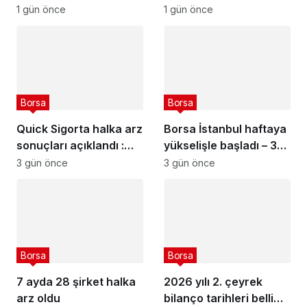
görmeye başlayacak
2026
1 gün önce
1 gün önce
Borsa
Borsa
Quick Sigorta halka arz
Borsa İstanbul haftaya
sonuçları açıklandı :
yükselişle başladı – 3
Quick Sigorta (QUICK)
Ağustos 2026
3 gün önce
3 gün önce
kaç lot verdi?
Borsa
Borsa
7 ayda 28 şirket halka
2026 yılı 2. çeyrek
arz oldu
bilanço tarihleri belli