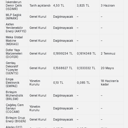
İskenderun
Demir Çelik
Tarih açıklandı
4,50 TL
3,825 TL
3 Haziran
(ISDMR)
MLP Sağlık
Genel Kurul
Dağıtmayacak
–
–
(MPARK)
Akfen
Yenilenebilir
Genel Kurul
Dağıtmayacak
–
–
Enerji (AKFYE)
Meka Global
Makine
Genel Kurul
Dağıtmayacak
–
–
(MEKAG)
Dofer Yapı
Malzemeleri
Genel Kurul
0,1899234 TL
0,1614348 TL
2 Temmuz
(DOFER)
Gentaş
Dekoratif
Genel Kurul
0,1568627 TL
0,1333332 TL
20 Mayıs
Yüzeyler
(GENTS)
Empa
Yönetim
18 Haziran’a
Elektronik
0,10 TL
0,085 TL
Kurulu
kadar
(EMPAE)
Birleşim
Mühendislik
Genel Kurul
Dağıtmayacak
–
–
(BRLSM)
Çağdaş Cam
Yönetim
Sanayi
Dağıtmayacak
–
–
Kurulu
(CGCAM)
Birleşim Grup
Genel Kurul
Dağıtmayacak
–
–
Enerji (BIGEN)
Alarko GYO