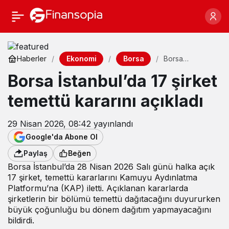
Ekonomi
Borsa
Haberler
Borsa
İstanbul’da 17
Borsa İstanbul’da 17 şirket
şirket temettü
kararını açıkladı
temettü kararını açıkladı
29 Nisan 2026, 08:42
yayınlandı
Google'da Abone Ol
Paylaş
Beğen
Borsa İstanbul’da 28 Nisan 2026 Salı günü halka açık
17 şirket, temettü kararlarını Kamuyu Aydınlatma
Platformu’na (KAP) iletti. Açıklanan kararlarda
şirketlerin bir bölümü temettü dağıtacağını duyururken
büyük çoğunluğu bu dönem dağıtım yapmayacağını
bildirdi.