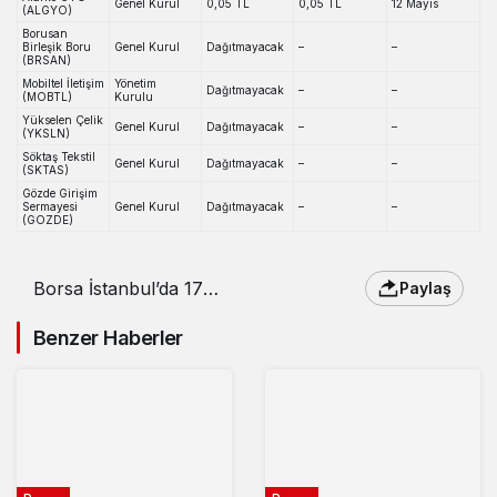
Genel Kurul
0,05 TL
0,05 TL
12 Mayıs
(ALGYO)
Borusan
Birleşik Boru
Genel Kurul
Dağıtmayacak
–
–
(BRSAN)
Mobiltel İletişim
Yönetim
Dağıtmayacak
–
–
(MOBTL)
Kurulu
Yükselen Çelik
Genel Kurul
Dağıtmayacak
–
–
(YKSLN)
Söktaş Tekstil
Genel Kurul
Dağıtmayacak
–
–
(SKTAS)
Gözde Girişim
Sermayesi
Genel Kurul
Dağıtmayacak
–
–
(GOZDE)
Borsa İstanbul’da 17
Paylaş
şirket temettü kararını
açıkladı
Benzer Haberler