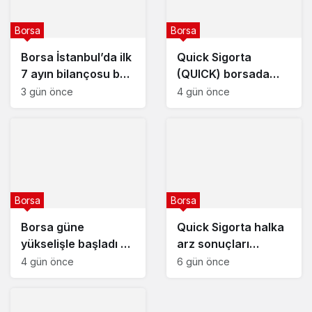
Borsa
Borsa
Borsa İstanbul’da ilk
Quick Sigorta
7 ayın bilançosu belli
(QUICK) borsada
oldu
yarın işlem görmeye
3 gün önce
4 gün önce
başlayacak
Borsa
Borsa
Borsa güne
Quick Sigorta halka
yükselişle başladı –
arz sonuçları
5 Ağustos 2026
açıklandı : Quick
4 gün önce
6 gün önce
Sigorta (QUICK) kaç
lot verdi?