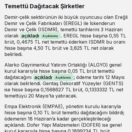
Temettü Dağıtacak Şirketler
Demir-çelik sektörünün iki büyük oyuncusu olan Ereğli
Demir ve Çelik Fabrikaları (EREGL) ile İskenderun
Demir ve Çelik (ISDMR), temettü tarihlerini 3 Haziran
olarak
açıkladı
. EREGL hisse başına 0,55 TL
brüt, 0,4675 TL net temettü öderken ISDMR bu oranı
hisse başına 4,50 TL brüt ve 3,825 TL net olarak
belirledi.
Alarko Gayrimenkul Yatırım Ortaklığı (ALGYO) genel
kurul kararıyla hisse başına 0,05 TL brüt temettü
dağıtacağını
açıkladı
; ödeme tarihi 12 Mayıs
olarak belirlendi. Gentaş Dekoratif Yüzeyler (GENTS)
ise hisse başına 0,1568627 TL brüt, 0,1333332 TL net
temettüyü 20 Mayıs’ta yatıracak.
Empa Elektronik (EMPAE), yönetim kurulu kararıyla
hisse başına 0,10 TL brüt temettü dağıtacağını bildirdi;
ödemenin 18 Haziran’a kadar gerçekleştirileceği
açıklandı. Dofer Yapı Malzemeleri (DOFER) ise genel
kurul kararıyla hisse başına 0,1899234 TL brüt