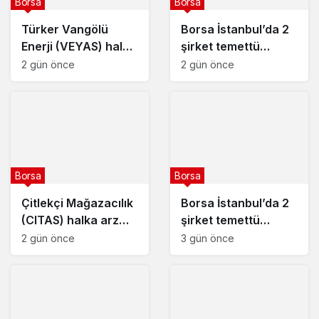
Borsa
Borsa
Türker Vangölü
Borsa İstanbul’da 2
Enerji (VEYAS) halka
şirket temettü
arz tarihleri
kararını açıkladı – 7
2 gün önce
2 gün önce
açıklandı
Ağustos 2026
Borsa
Borsa
Çitlekçi Mağazacılık
Borsa İstanbul’da 2
(CITAS) halka arz
şirket temettü
tarihleri açıklandı
kararını açıkladı – 6
2 gün önce
3 gün önce
Ağustos 2026