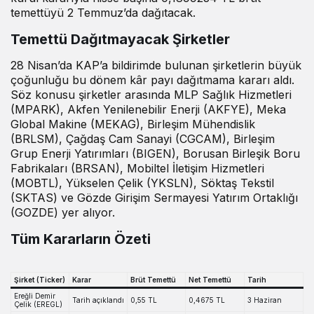
temettüyü 2 Temmuz’da dağıtacak.
Temettü Dağıtmayacak Şirketler
28 Nisan’da KAP’a bildirimde bulunan şirketlerin büyük
çoğunluğu bu dönem kâr payı dağıtmama kararı aldı.
Söz konusu şirketler arasında MLP Sağlık Hizmetleri
(MPARK), Akfen Yenilenebilir Enerji (AKFYE), Meka
Global Makine (MEKAG), Birleşim Mühendislik
(BRLSM), Çağdaş Cam Sanayi (CGCAM), Birleşim
Grup Enerji Yatırımları (BIGEN), Borusan Birleşik Boru
Fabrikaları (BRSAN), Mobiltel İletişim Hizmetleri
(MOBTL), Yükselen Çelik (YKSLN), Söktaş Tekstil
(SKTAS) ve Gözde Girişim Sermayesi Yatırım Ortaklığı
(GOZDE) yer alıyor.
Tüm Kararların Özeti
Şirket (Ticker)
Karar
Brüt Temettü
Net Temettü
Tarih
Ereğli Demir
Tarih açıklandı
0,55 TL
0,4675 TL
3 Haziran
Çelik (EREGL)