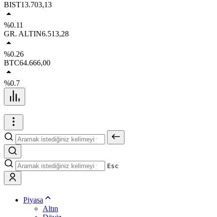
BIST
13.703,13
%0.11
GR. ALTIN
6.513,28
%0.26
BTC
64.666,00
%0.7
Esc
Piyasa
Altın