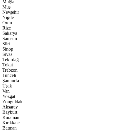
Muğla
Muş
Nevşehir
Niğde
Ordu
Rize
Sakarya
Samsun
Siirt
Sinop
Sivas
Tekirdağ
Tokat
Trabzon
Tunceli
Şanlıurfa
Uşak
Van
Yozgat
Zonguldak
Aksaray
Bayburt
Karaman
Kırıkkale
Batman