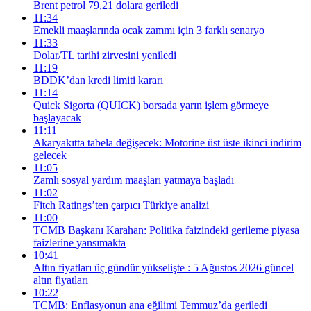
Brent petrol 79,21 dolara geriledi
11:34
Emekli maaşlarında ocak zammı için 3 farklı senaryo
11:33
Dolar/TL tarihi zirvesini yeniledi
11:19
BDDK’dan kredi limiti kararı
11:14
Quick Sigorta (QUICK) borsada yarın işlem görmeye
başlayacak
11:11
Akaryakıtta tabela değişecek: Motorine üst üste ikinci indirim
gelecek
11:05
Zamlı sosyal yardım maaşları yatmaya başladı
11:02
Fitch Ratings’ten çarpıcı Türkiye analizi
11:00
TCMB Başkanı Karahan: Politika faizindeki gerileme piyasa
faizlerine yansımakta
10:41
Altın fiyatları üç gündür yükselişte : 5 Ağustos 2026 güncel
altın fiyatları
10:22
TCMB: Enflasyonun ana eğilimi Temmuz’da geriledi