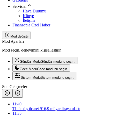
Gazeteler
Servisler
Hava Durumu
Künye
İletişim
Finansopia Özel Haber
Mod değiştir
Mod Ayarları
Mod seçin, deneyimini kişiselleştirin.
Gündüz Modu
Gündüz modunu seçin.
Gece Modu
Gece modunu seçin.
Sistem Modu
Sistem modunu seçin.
Son Gelişmeler
11:40
TL ile dış ticaret 916,9 milyar liraya ulaştı
11:35