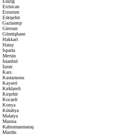
Elazığ
Erzincan
Erzurum
Eskişehir
Gaziantep
Giresun
Gümüşhane
Hakkari
Hatay
Isparta
Mersin
İstanbul
İzmir
Kars
Kastamonu
Kayseri
Kırklareli
Kırşehir
Kocaeli
Konya
Kütahya
Malatya
Manisa
Kahramanmaraş
Mardin