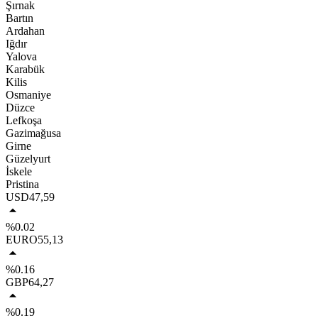
Şırnak
Bartın
Ardahan
Iğdır
Yalova
Karabük
Kilis
Osmaniye
Düzce
Lefkoşa
Gazimağusa
Girne
Güzelyurt
İskele
Pristina
USD
47,59
%0.02
EURO
55,13
%0.16
GBP
64,27
%0.19