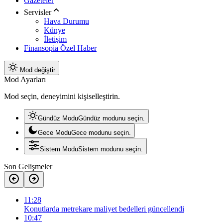
Gazeteler
Servisler
Hava Durumu
Künye
İletişim
Finansopia Özel Haber
Mod değiştir
Mod Ayarları
Mod seçin, deneyimini kişiselleştirin.
Gündüz Modu
Gündüz modunu seçin.
Gece Modu
Gece modunu seçin.
Sistem Modu
Sistem modunu seçin.
Son Gelişmeler
11:28
Konutlarda metrekare maliyet bedelleri güncellendi
10:47