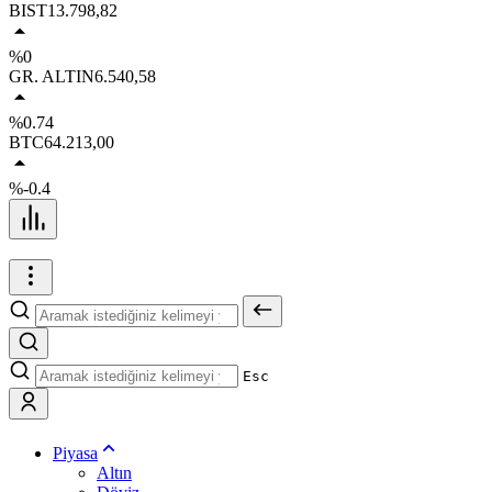
BIST
13.798,82
%0
GR. ALTIN
6.540,58
%0.74
BTC
64.213,00
%-0.4
Esc
Piyasa
Altın