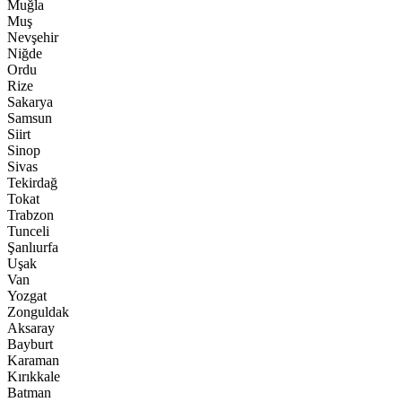
Muğla
Muş
Nevşehir
Niğde
Ordu
Rize
Sakarya
Samsun
Siirt
Sinop
Sivas
Tekirdağ
Tokat
Trabzon
Tunceli
Şanlıurfa
Uşak
Van
Yozgat
Zonguldak
Aksaray
Bayburt
Karaman
Kırıkkale
Batman