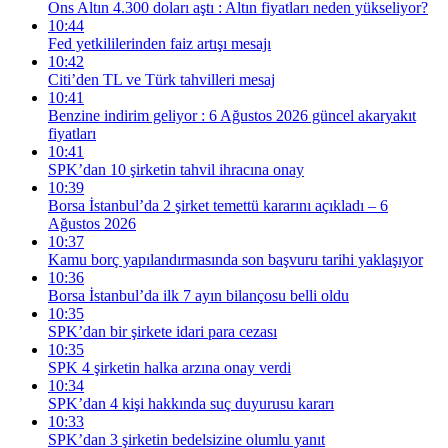
Ons Altın 4.300 doları aştı : Altın fiyatları neden yükseliyor?
10:44
Fed yetkililerinden faiz artışı mesajı
10:42
Citi’den TL ve Türk tahvilleri mesaj
10:41
Benzine indirim geliyor : 6 Ağustos 2026 güncel akaryakıt
fiyatları
10:41
SPK’dan 10 şirketin tahvil ihracına onay
10:39
Borsa İstanbul’da 2 şirket temettü kararını açıkladı – 6
Ağustos 2026
10:37
Kamu borç yapılandırmasında son başvuru tarihi yaklaşıyor
10:36
Borsa İstanbul’da ilk 7 ayın bilançosu belli oldu
10:35
SPK’dan bir şirkete idari para cezası
10:35
SPK 4 şirketin halka arzına onay verdi
10:34
SPK’dan 4 kişi hakkında suç duyurusu kararı
10:33
SPK’dan 3 şirketin bedelsizine olumlu yanıt