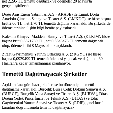
net 2,295 TL temettü dağıtacak ve ödemeler 20 Mayıs’ta
gerçekleştirilecek.
Doğu Aras Enerji Yatırımları A.Ş. (ARASE) ile Limak Doğu
Anadolu Çimento Sanayi ve Ticaret A.Ş. (LMKDC) ise hisse başına
brüt 2,00 TL, net 1,70 TL temettü dağıtma kararı aldı. Bu şirketlerde
ödeme tarihine ilişkin bilgi henüz paylaşılmadı.
Kalekim Kimyevi Maddeler Sanayi ve Ticaret A.Ş. (KLKIM), hisse
başına brüt 0,6521739 TL, net 0,5543478 TL temettü dağıtacak
olup, ödeme tarihi 8 Mayıs olarak açıklandı.
Ziraat Gayrimenkul Yatırım Ortaklığı A.Ş. (ZRGYO) ise hisse
başına 0,0929499 TL temettü ödemesi yapacak ve dağıtımın 30
Haziran’a kadar tamamlanması planlanıyor.
Temettü Dağıtmayacak Şirketler
Açıklamalara göre bazı şirketler ise bu dönem için temettü
dağıtmama kararı aldı. Burçelik Bursa Çelik Döküm Sanayii A.Ş.
(BURCE), Burçelik Vana Sanayi ve Ticaret A.Ş. (BURVA), Ditaş
Doğan Yedek Parça İmalat ve Teknik A.Ş. (DITAS) ve Edip
Gayrimenkul Yatırım Sanayi ve Ticaret A.Ş. (EDIP) genel kurul
kararları doğrultusunda temettü dağıtmayacak.