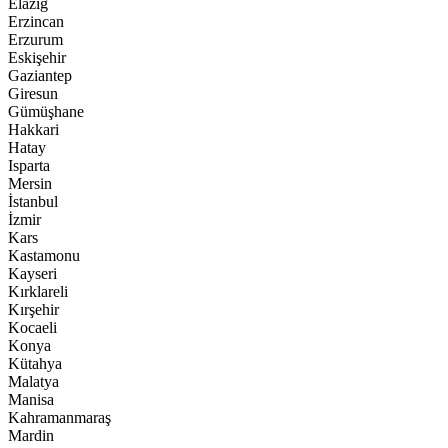
Elazığ
Erzincan
Erzurum
Eskişehir
Gaziantep
Giresun
Gümüşhane
Hakkari
Hatay
Isparta
Mersin
İstanbul
İzmir
Kars
Kastamonu
Kayseri
Kırklareli
Kırşehir
Kocaeli
Konya
Kütahya
Malatya
Manisa
Kahramanmaraş
Mardin