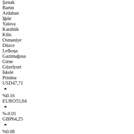
Şırnak
Bartın
Ardahan
Iğdır
Yalova
Karabük
Kilis
Osmaniye
Düzce
Lefkoşa
Gazimağusa
Girne
Güzelyurt
İskele
Pristina
USD
47,71
%0.16
EURO
55,04
%-0.01
GBP
64,25
%0.08