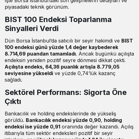
İşte Borsa İstanbul’daki son gelişmelerin detayları ve
piyasadaki teknik görünüm.
BIST 100 Endeksi Toparlanma
Sinyalleri Verdi
Dün Borsa İstanbul’da satıcılı bir seyir hakimdi ve
BIST
100 endeksi günü yüzde 1,4 değer kaybederek
8.714,69 puandan tamamladı
. Ancak bugünkü açılışta
endeksin yeniden pozitif seyre dönmesi dikkat çekti.
Açılışta endeks, 64,36 puanlık artışla 8.779,05
seviyesine yükseldi
ve yüzde 0,74’lük kazanç
sağladı.
Sektörel Performans: Sigorta Öne
Çıktı
Bankacılık ve holding endekslerinde de yükseliş
görüldü.
Bankacılık endeksi yüzde 0,90
,
holding
endeksi ise yüzde 0,91
oranında değer kazandı. Açılış
itibarıyla tüm sektör endeksleri pozitif bir seyir