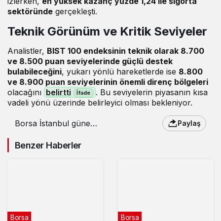
izlerken,
en yüksek kazanç yüzde 1,24 ile sigorta
sektöründe
gerçekleşti.
Teknik Görünüm ve Kritik Seviyeler
Analistler,
BIST 100 endeksinin teknik olarak 8.700
ve 8.500 puan seviyelerinde güçlü destek
bulabileceğini
, yukarı yönlü hareketlerde ise
8.800
ve 8.900 puan seviyelerinin önemli direnç bölgeleri
olacağını
belirtti
. Bu seviyelerin piyasanın kısa
vadeli yönü üzerinde belirleyici olması bekleniyor.
Borsa İstanbul güne
Paylaş
yükselişle başladı – 24
Ekim 2024
Benzer Haberler
Borsa
Borsa