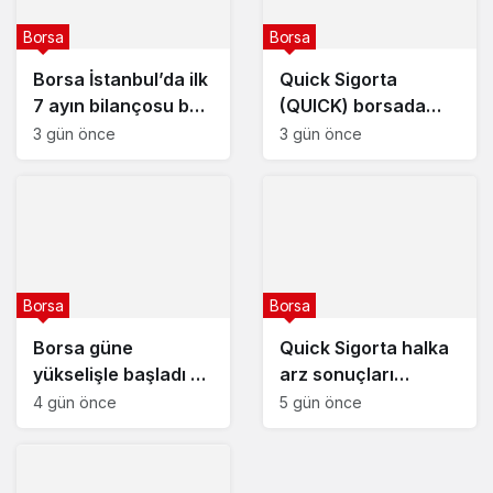
Borsa
Borsa
Borsa İstanbul’da ilk
Quick Sigorta
7 ayın bilançosu belli
(QUICK) borsada
oldu
yarın işlem görmeye
3 gün önce
3 gün önce
başlayacak
Borsa
Borsa
Borsa güne
Quick Sigorta halka
yükselişle başladı –
arz sonuçları
5 Ağustos 2026
açıklandı : Quick
4 gün önce
5 gün önce
Sigorta (QUICK) kaç
lot verdi?