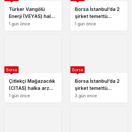
Türker Vangölü
Borsa İstanbul’da 2
Enerji (VEYAS) halka
şirket temettü
arz tarihleri
kararını açıkladı – 7
1 gün önce
1 gün önce
açıklandı
Ağustos 2026
Borsa
Borsa
Çitlekçi Mağazacılık
Borsa İstanbul’da 2
(CITAS) halka arz
şirket temettü
tarihleri açıklandı
kararını açıkladı – 6
1 gün önce
3 gün önce
Ağustos 2026