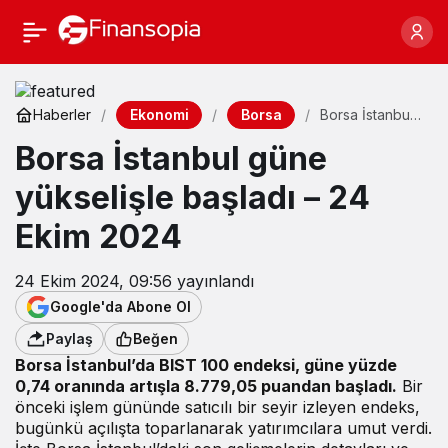
Ekonomi
Borsa
Haberler
Borsa İstanbul
güne yükselişle
Borsa İstanbul güne
başladı – 24
Ekim 2024
yükselişle başladı – 24
Ekim 2024
24 Ekim 2024, 09:56
yayınlandı
Google'da Abone Ol
Paylaş
Beğen
Borsa İstanbul’da BIST 100 endeksi, güne yüzde
0,74 oranında artışla 8.779,05 puandan başladı.
Bir
önceki işlem gününde satıcılı bir seyir izleyen endeks,
bugünkü açılışta toparlanarak yatırımcılara umut verdi.