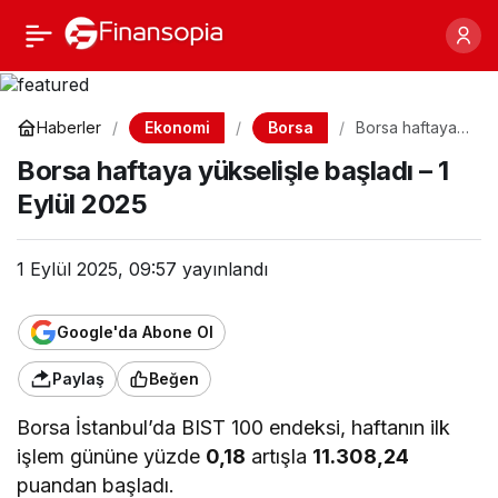
Borsa haftaya yükselişle
Paylaş
başladı – 1 Eylül 2025
Ekonomi
Borsa
Haberler
Borsa haftaya
yükselişle
Borsa haftaya yükselişle başladı – 1
başladı – 1 Eylül
2025
Eylül 2025
1 Eylül 2025, 09:57
yayınlandı
Google'da Abone Ol
Paylaş
Beğen
Borsa İstanbul’da BIST 100 endeksi, haftanın ilk
işlem gününe yüzde
0,18
artışla
11.308,24
puandan başladı.