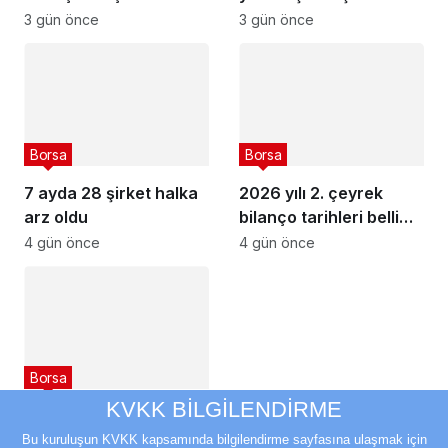
Quick Sigorta (QUICK)
Ağustos 2026
3 gün önce
3 gün önce
kaç lot verdi?
Borsa
Borsa
7 ayda 28 şirket halka
2026 yılı 2. çeyrek
arz oldu
bilanço tarihleri belli
olan şirketler
4 gün önce
4 gün önce
Borsa
KVKK BİLGİLENDİRME
Bu hafta 6 şirket
temettü gündemi ile
Bu kuruluşun KVKK kapsamında bilgilendirme sayfasına ulaşmak için