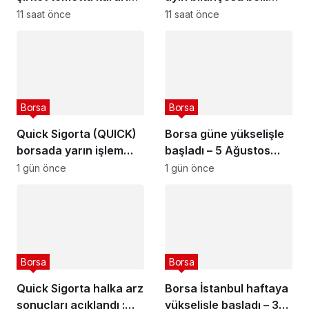
açıkladı – 6 Ağustos
oldu
11 saat önce
11 saat önce
2026
Borsa
Borsa
Quick Sigorta (QUICK)
Borsa güne yükselişle
borsada yarın işlem
başladı – 5 Ağustos
görmeye başlayacak
2026
1 gün önce
1 gün önce
Borsa
Borsa
Quick Sigorta halka arz
Borsa İstanbul haftaya
sonuçları açıklandı :
yükselişle başladı – 3