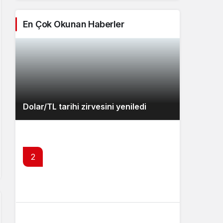
En Çok Okunan Haberler
Dolar/TL tarihi zirvesini yeniledi
2
Emekli maaşlarında ocak zammı için 3
farklı senaryo