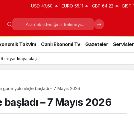
USD
47,60
EURO
55,11
GBP
64,22
BIST
konomik Takvim
Canlı Ekonomi Tv
Gazeteler
Servisler
,9 milyar liraya ulaştı
a güne yükselişle başladı – 7 Mayıs 2026
e başladı – 7 Mayıs 2026