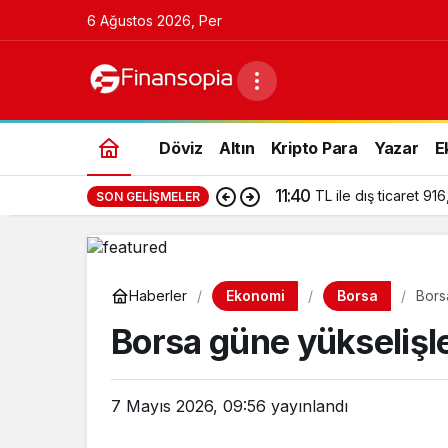
6 Ağustos 2026, Per
Döviz
Altın
Kripto Para
Yazar
E
11:40
TL ile dış ticaret 916
SON GELIŞMELER
Ekonomi
Borsa
Haberler
Bors
Borsa güne yükselişl
7 Mayıs 2026, 09:56
yayınlandı