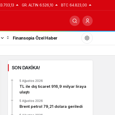
13.703,13
GR. ALTIN
6.526,10
BTC
64.823,00
Finansopia Özel Haber
SON DAKİKA!
Gündüz Modu
5 Ağustos 2026
Gündüz modunu seçin.
TL ile dış ticaret 916,9 milyar liraya
ulaştı
Gece Modu
5 Ağustos 2026
Gece modunu seçin.
Brent petrol 79,21 dolara geriledi