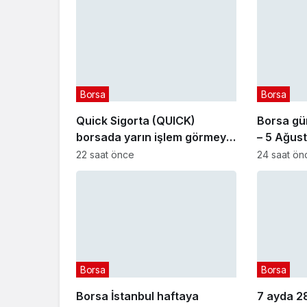
Borsa
Borsa
Quick Sigorta (QUICK)
Borsa gün
borsada yarın işlem görmeye
– 5 Ağus
başlayacak
22 saat önce
24 saat ön
Borsa
Borsa
Borsa İstanbul haftaya
7 ayda 28