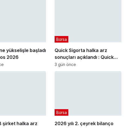
Borsa
e yükselişle başladı
Quick Sigorta halka arz
tos 2026
sonuçları açıklandı : Quick
Sigorta (QUICK) kaç lot verdi?
ce
3 gün önce
Borsa
 şirket halka arz
2026 yılı 2. çeyrek bilanço