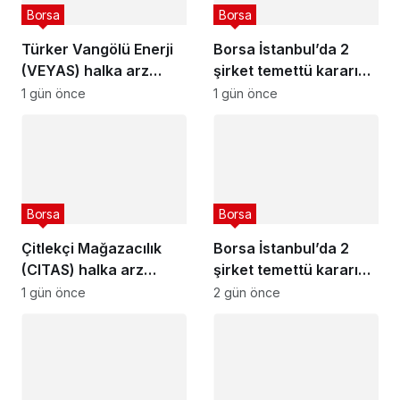
Borsa
Borsa
Türker Vangölü Enerji
Borsa İstanbul’da 2
(VEYAS) halka arz
şirket temettü kararını
tarihleri açıklandı
açıkladı – 7 Ağustos
1 gün önce
1 gün önce
2026
Borsa
Borsa
Çitlekçi Mağazacılık
Borsa İstanbul’da 2
(CITAS) halka arz
şirket temettü kararını
tarihleri açıklandı
açıkladı – 6 Ağustos
1 gün önce
2 gün önce
2026