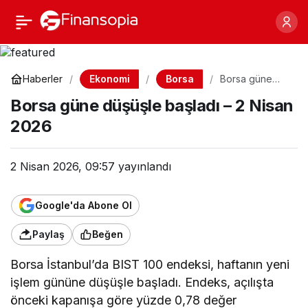
Borsa güne düşüşle
Paylaş
başladı – 2 Nisan 2026
Ekonomi
Borsa
Haberler
Borsa güne
düşüşle başladı
Borsa güne düşüşle başladı – 2 Nisan
– 2 Nisan 2026
2026
2 Nisan 2026, 09:57
yayınlandı
Google'da Abone Ol
Paylaş
Beğen
Borsa İstanbul’da BIST 100 endeksi, haftanın yeni
işlem gününe düşüşle başladı. Endeks, açılışta
önceki kapanışa göre yüzde 0,78 değer