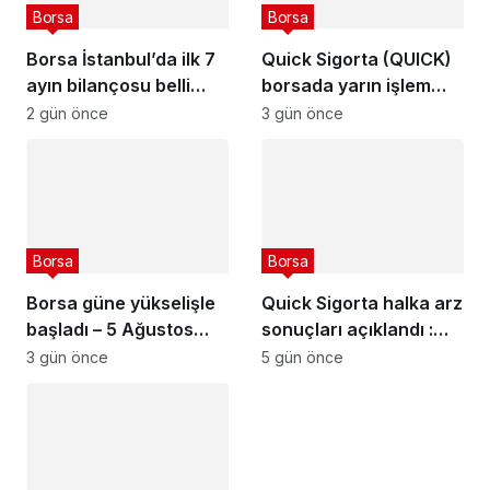
Borsa
Borsa
Borsa İstanbul’da ilk 7
Quick Sigorta (QUICK)
ayın bilançosu belli
borsada yarın işlem
oldu
görmeye başlayacak
2 gün önce
3 gün önce
Borsa
Borsa
Borsa güne yükselişle
Quick Sigorta halka arz
başladı – 5 Ağustos
sonuçları açıklandı :
2026
Quick Sigorta (QUICK)
3 gün önce
5 gün önce
kaç lot verdi?