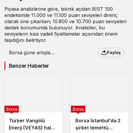
Piyasa analizlerine göre, teknik açıdan BIST 100
endeksinde 11.000 ve 11.100 puan seviyeleri direnç
olarak öne çıkarken; 10.800 ve 10.700 puan seviyeleri
destek konumunda bulunuyor. Analistler, bu
seviyelerin kısa vadeli fiyatlamalar açısından önem
taşıdığını belirtiyor.
Borsa güne artışla
Paylaş
başladı – 7 Ağustos
2025
Benzer Haberler
Borsa
Borsa
Türker Vangölü
Borsa İstanbul’da 2
Enerji (VEYAS) halka
şirket temettü