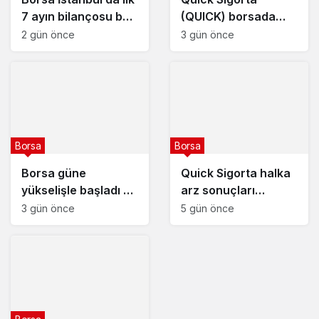
7 ayın bilançosu belli
(QUICK) borsada
oldu
yarın işlem görmeye
2 gün önce
3 gün önce
başlayacak
Borsa
Borsa
Borsa güne
Quick Sigorta halka
yükselişle başladı –
arz sonuçları
5 Ağustos 2026
açıklandı : Quick
3 gün önce
5 gün önce
Sigorta (QUICK) kaç
lot verdi?