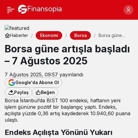
Ekonomi
Borsa
Haberler
Borsa güne
artışla başladı –
Borsa güne artışla başladı
7 Ağustos 2025
– 7 Ağustos 2025
7 Ağustos 2025, 09:57
yayınlandı
Google'da Abone Ol
Paylaş
Beğen
Borsa İstanbul’da BIST 100 endeksi, haftanın yeni
işlem gününe pozitif bir başlangıç yaptı. Endeks,
açılışta yüzde 0,36 artış kaydederek 10.940,60 puana
ulaştı.
Endeks Açılışta Yönünü Yukarı