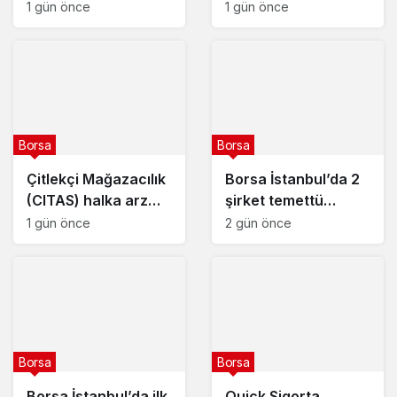
arz tarihleri
kararını açıkladı – 7
1 gün önce
1 gün önce
açıklandı
Ağustos 2026
Borsa
Borsa
Çitlekçi Mağazacılık
Borsa İstanbul’da 2
(CITAS) halka arz
şirket temettü
tarihleri açıklandı
kararını açıkladı – 6
1 gün önce
2 gün önce
Ağustos 2026
Borsa
Borsa
Borsa İstanbul’da ilk
Quick Sigorta