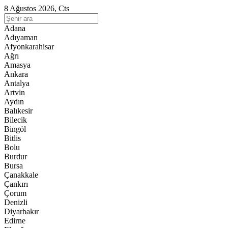
8 Ağustos 2026, Cts
Adana
Adıyaman
Afyonkarahisar
Ağrı
Amasya
Ankara
Antalya
Artvin
Aydın
Balıkesir
Bilecik
Bingöl
Bitlis
Bolu
Burdur
Bursa
Çanakkale
Çankırı
Çorum
Denizli
Diyarbakır
Edirne