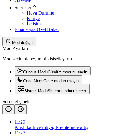
Gazeteler
Servisler
Hava Durumu
Künye
İletişim
Finansopia Özel Haber
Mod değiştir
Mod Ayarları
Mod seçin, deneyimini kişiselleştirin.
Gündüz Modu
Gündüz modunu seçin.
Gece Modu
Gece modunu seçin.
Sistem Modu
Sistem modunu seçin.
Son Gelişmeler
11:29
Kredi kartı ve ihtiyaç kredilerinde artış
11:27