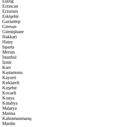
Elazığ
Erzincan
Erzurum
Eskişehir
Gaziantep
Giresun
Gümüşhane
Hakkari
Hatay
Isparta
Mersin
İstanbul
İzmir
Kars
Kastamonu
Kayseri
Kırklareli
Kırşehir
Kocaeli
Konya
Kütahya
Malatya
Manisa
Kahramanmaraş
Mardin