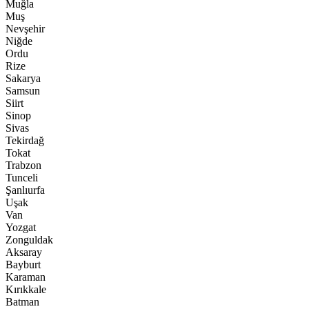
Muğla
Muş
Nevşehir
Niğde
Ordu
Rize
Sakarya
Samsun
Siirt
Sinop
Sivas
Tekirdağ
Tokat
Trabzon
Tunceli
Şanlıurfa
Uşak
Van
Yozgat
Zonguldak
Aksaray
Bayburt
Karaman
Kırıkkale
Batman