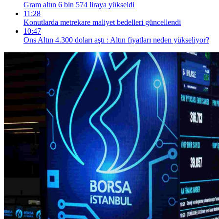
Gram altın 6 bin 574 liraya yükseldi
11:28
Konutlarda metrekare maliyet bedelleri güncellendi
10:47
Ons Altın 4.300 doları aştı : Altın fiyatları neden yükseliyor?