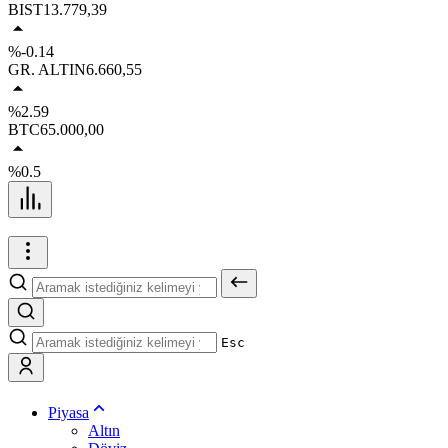
BIST
13.779,39
%-0.14
GR. ALTIN
6.660,55
%2.59
BTC
65.000,00
%0.5
Esc
Piyasa
Altın