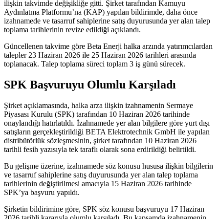
ilişkin takvimde değişikliğe gitti. Şirket tarafından Kamuyu
Aydınlatma Platformu’na (KAP) yapılan bildirimde, daha önce
izahnamede ve tasarruf sahiplerine satış duyurusunda yer alan talep
toplama tarihlerinin revize edildiği açıklandı.
Güncellenen takvime göre Beta Enerji halka arzında yatırımcılardan
talepler 23 Haziran 2026 ile 25 Haziran 2026 tarihleri arasında
toplanacak. Talep toplama süreci toplam 3 iş günü sürecek.
SPK Başvuruyu Olumlu Karşıladı
Şirket açıklamasında, halka arza ilişkin izahnamenin Sermaye
Piyasası Kurulu (SPK) tarafından 10 Haziran 2026 tarihinde
onaylandığı hatırlatıldı. İzahnamede yer alan bilgilere göre yurt dışı
satışların gerçekleştirildiği BETA Elektrotechnik GmbH ile yapılan
distribütörlük sözleşmesinin, şirket tarafından 10 Haziran 2026
tarihli fesih yazısıyla tek taraflı olarak sona erdirildiği belirtildi.
Bu gelişme üzerine, izahnamede söz konusu hususa ilişkin bilgilerin
ve tasarruf sahiplerine satış duyurusunda yer alan talep toplama
tarihlerinin değiştirilmesi amacıyla 15 Haziran 2026 tarihinde
SPK’ya başvuru yapıldı.
Şirketin bildirimine göre, SPK söz konusu başvuruyu 17 Haziran
2026 tarihli kararıyla olumlu karşıladı. Bu kapsamda izahnamenin