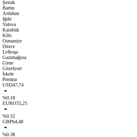
Şırnak
Bartın
Ardahan
Iğdır
Yalova
Karabük
Kilis
Osmaniye
Düzce
Lefkoşa
Gazimağusa
Girne
Güzelyurt
İskele
Pristina
USD
47,74
%0.18
EURO
55,25
%0.32
GBP
64,48
%0.38