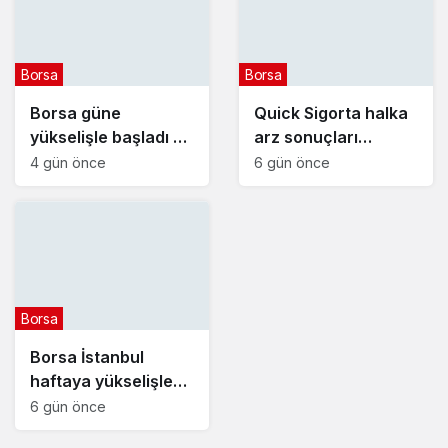
Borsa
Borsa
Borsa güne
Quick Sigorta halka
yükselişle başladı –
arz sonuçları
5 Ağustos 2026
açıklandı : Quick
4 gün önce
6 gün önce
Sigorta (QUICK) kaç
lot verdi?
Borsa
Borsa İstanbul
haftaya yükselişle
başladı – 3 Ağustos
6 gün önce
2026