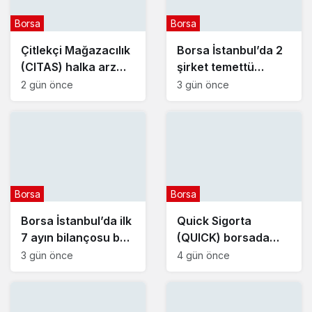
Borsa
Borsa
Çitlekçi Mağazacılık
Borsa İstanbul’da 2
(CITAS) halka arz
şirket temettü
tarihleri açıklandı
kararını açıkladı – 6
2 gün önce
3 gün önce
Ağustos 2026
Borsa
Borsa
Borsa İstanbul’da ilk
Quick Sigorta
7 ayın bilançosu belli
(QUICK) borsada
oldu
yarın işlem görmeye
3 gün önce
4 gün önce
başlayacak