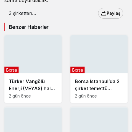
sonra duyurulacak.
3 şirketten
Paylaş
yatırımcılarına temettü
müjdesi
Benzer Haberler
Borsa
Borsa
Türker Vangölü
Borsa İstanbul’da 2
Enerji (VEYAS) halka
şirket temettü
arz tarihleri
kararını açıkladı – 7
2 gün önce
2 gün önce
açıklandı
Ağustos 2026