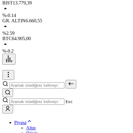
BIST
13.779,39
%-0.14
GR. ALTIN
6.660,55
%2.59
BTC
64.905,00
%-0.2
Esc
Piyasa
Altın