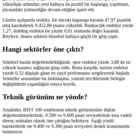
yükselişin ardından yeni haftaya da pozitif bir başlangıç yapılması,
piyasadaki iyimserliğin devam ettiğine işaret etti.
Günün açılışında endeks, bir önceki kapanışa kıyasla 47,97 puanlık
artış kaydederek 9.452,86 puana yükseldi. Bankacılık endeksi yüzde
1,27, holding endeksi ise yüzde 0,61 oranında değer kazandı.
Böylece, finans sektörü hisseleri haftaya güçlü bir giriş yaptı.
Hangi sektörler öne çıktı?
Sektörel bazda değerlendirildiğinde, spor endeksi yüzde 3,88 ile en
yüksek kazancı sağlayan grup oldu. Buna karşılık, turizm endeksi
yüzde 0,32 düşüşle güne en zayıf performansı sergileyerek başladı.
Sektörler arasındaki bu farklılaşma, yatırım tercihlerinde belirgin
değişimlerin yaşandığını ortaya koydu.
Teknik görünüm ne yönde?
Analistler, BIST 100 endeksinin teknik görünümüne ilişkin
değerlendirmelerinde, 9.500 ve 9.600 puan seviyelerinin kısa vadeli
direnç noktaları olarak öne çıktığını belirtiyor. Aşağı yönlü
hareketlerde ise 9.400 ve 9.300 puan seviyeleri destek konumunda
bulunuyor.