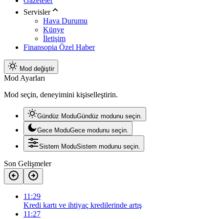
Gazeteler
Servisler
Hava Durumu
Künye
İletişim
Finansopia Özel Haber
Mod değiştir
Mod Ayarları
Mod seçin, deneyimini kişiselleştirin.
Gündüz Modu
Gündüz modunu seçin.
Gece Modu
Gece modunu seçin.
Sistem Modu
Sistem modunu seçin.
Son Gelişmeler
11:29
Kredi kartı ve ihtiyaç kredilerinde artış
11:27