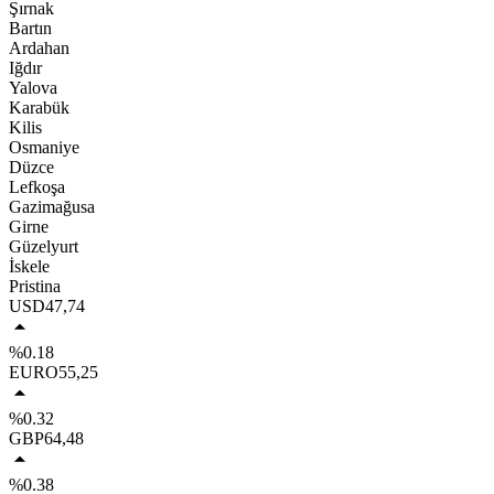
Şırnak
Bartın
Ardahan
Iğdır
Yalova
Karabük
Kilis
Osmaniye
Düzce
Lefkoşa
Gazimağusa
Girne
Güzelyurt
İskele
Pristina
USD
47,74
%0.18
EURO
55,25
%0.32
GBP
64,48
%0.38