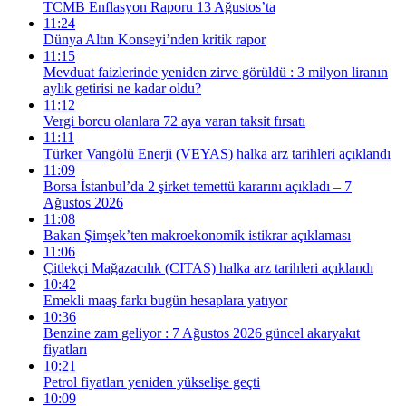
TCMB Enflasyon Raporu 13 Ağustos’ta
11:24
Dünya Altın Konseyi’nden kritik rapor
11:15
Mevduat faizlerinde yeniden zirve görüldü : 3 milyon liranın
aylık getirisi ne kadar oldu?
11:12
Vergi borcu olanlara 72 aya varan taksit fırsatı
11:11
Türker Vangölü Enerji (VEYAS) halka arz tarihleri açıklandı
11:09
Borsa İstanbul’da 2 şirket temettü kararını açıkladı – 7
Ağustos 2026
11:08
Bakan Şimşek’ten makroekonomik istikrar açıklaması
11:06
Çitlekçi Mağazacılık (CITAS) halka arz tarihleri açıklandı
10:42
Emekli maaş farkı bugün hesaplara yatıyor
10:36
Benzine zam geliyor : 7 Ağustos 2026 güncel akaryakıt
fiyatları
10:21
Petrol fiyatları yeniden yükselişe geçti
10:09