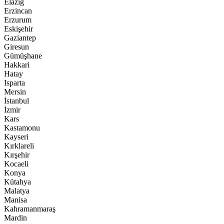
Elazığ
Erzincan
Erzurum
Eskişehir
Gaziantep
Giresun
Gümüşhane
Hakkari
Hatay
Isparta
Mersin
İstanbul
İzmir
Kars
Kastamonu
Kayseri
Kırklareli
Kırşehir
Kocaeli
Konya
Kütahya
Malatya
Manisa
Kahramanmaraş
Mardin