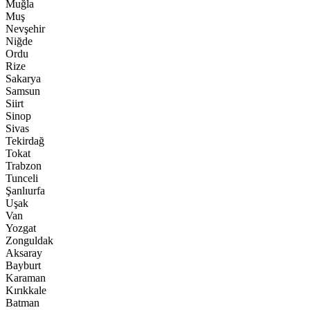
Muğla
Muş
Nevşehir
Niğde
Ordu
Rize
Sakarya
Samsun
Siirt
Sinop
Sivas
Tekirdağ
Tokat
Trabzon
Tunceli
Şanlıurfa
Uşak
Van
Yozgat
Zonguldak
Aksaray
Bayburt
Karaman
Kırıkkale
Batman