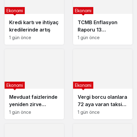
Ekonomi
Ekonomi
Kredi kartı ve ihtiyaç
TCMB Enflasyon
kredilerinde artış
Raporu 13
Ağustos’ta
1 gün önce
1 gün önce
Ekonomi
Ekonomi
Mevduat faizlerinde
Vergi borcu olanlara
yeniden zirve
72 aya varan taksit
görüldü : 3 milyon
fırsatı
1 gün önce
1 gün önce
liranın aylık getirisi
ne kadar oldu?