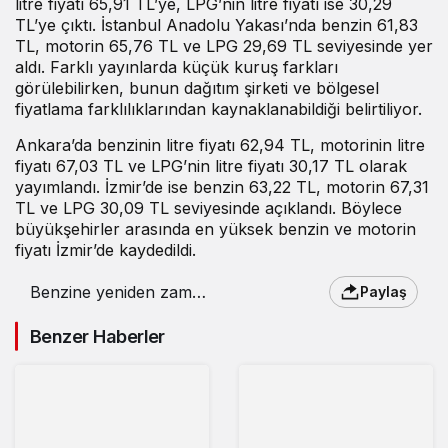
litre fiyatı 65,91 TL’ye, LPG’nin litre fiyatı ise 30,29
TL’ye çıktı. İstanbul Anadolu Yakası’nda benzin 61,83
TL, motorin 65,76 TL ve LPG 29,69 TL seviyesinde yer
aldı. Farklı yayınlarda küçük kuruş farkları
görülebilirken, bunun dağıtım şirketi ve bölgesel
fiyatlama farklılıklarından kaynaklanabildiği belirtiliyor.
Ankara’da benzinin litre fiyatı 62,94 TL, motorinin litre
fiyatı 67,03 TL ve LPG’nin litre fiyatı 30,17 TL olarak
yayımlandı. İzmir’de ise benzin 63,22 TL, motorin 67,31
TL ve LPG 30,09 TL seviyesinde açıklandı. Böylece
büyükşehirler arasında en yüksek benzin ve motorin
fiyatı İzmir’de kaydedildi.
Benzine yeniden zam
Paylaş
geldi : 18 Mart 2026
güncel akaryakıt
Benzer Haberler
fiyatları