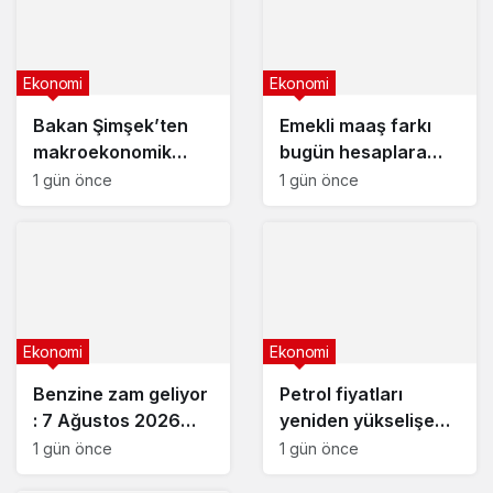
Ekonomi
Ekonomi
Bakan Şimşek’ten
Emekli maaş farkı
makroekonomik
bugün hesaplara
istikrar açıklaması
yatıyor
1 gün önce
1 gün önce
Ekonomi
Ekonomi
Benzine zam geliyor
Petrol fiyatları
: 7 Ağustos 2026
yeniden yükselişe
güncel akaryakıt
geçti
1 gün önce
1 gün önce
fiyatları