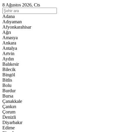
8 Ağustos 2026, Cts
Adana
Adıyaman
Afyonkarahisar
Ağrı
Amasya
Ankara
Antalya
Artvin
Aydın
Balıkesir
Bilecik
Bingöl
Bitlis
Bolu
Burdur
Bursa
Çanakkale
Çankırı
Çorum
Denizli
Diyarbakır
Edirne