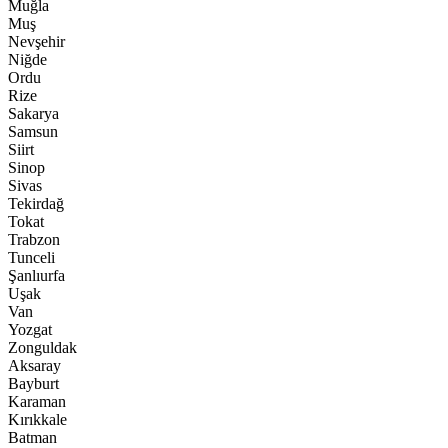
Muğla
Muş
Nevşehir
Niğde
Ordu
Rize
Sakarya
Samsun
Siirt
Sinop
Sivas
Tekirdağ
Tokat
Trabzon
Tunceli
Şanlıurfa
Uşak
Van
Yozgat
Zonguldak
Aksaray
Bayburt
Karaman
Kırıkkale
Batman