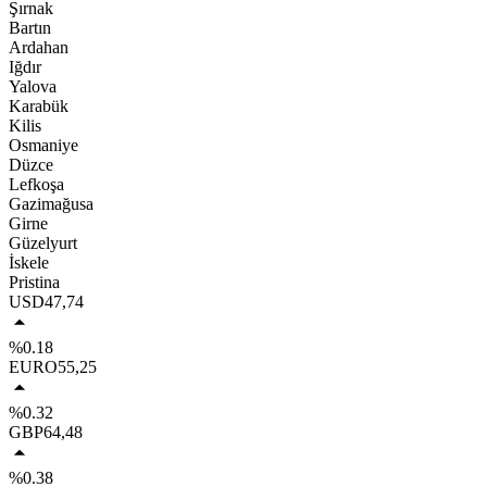
Şırnak
Bartın
Ardahan
Iğdır
Yalova
Karabük
Kilis
Osmaniye
Düzce
Lefkoşa
Gazimağusa
Girne
Güzelyurt
İskele
Pristina
USD
47,74
%0.18
EURO
55,25
%0.32
GBP
64,48
%0.38