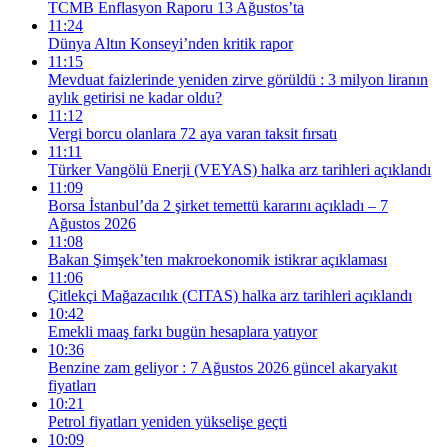
TCMB Enflasyon Raporu 13 Ağustos’ta
11:24
Dünya Altın Konseyi’nden kritik rapor
11:15
Mevduat faizlerinde yeniden zirve görüldü : 3 milyon liranın
aylık getirisi ne kadar oldu?
11:12
Vergi borcu olanlara 72 aya varan taksit fırsatı
11:11
Türker Vangölü Enerji (VEYAS) halka arz tarihleri açıklandı
11:09
Borsa İstanbul’da 2 şirket temettü kararını açıkladı – 7
Ağustos 2026
11:08
Bakan Şimşek’ten makroekonomik istikrar açıklaması
11:06
Çitlekçi Mağazacılık (CITAS) halka arz tarihleri açıklandı
10:42
Emekli maaş farkı bugün hesaplara yatıyor
10:36
Benzine zam geliyor : 7 Ağustos 2026 güncel akaryakıt
fiyatları
10:21
Petrol fiyatları yeniden yükselişe geçti
10:09