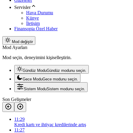
Gazeteler
Servisler
Hava Durumu
Künye
İletişim
Finansopia Özel Haber
Mod değiştir
Mod Ayarları
Mod seçin, deneyimini kişiselleştirin.
Gündüz Modu
Gündüz modunu seçin.
Gece Modu
Gece modunu seçin.
Sistem Modu
Sistem modunu seçin.
Son Gelişmeler
11:29
Kredi kartı ve ihtiyaç kredilerinde artış
11:27