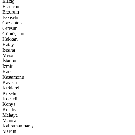
Elazığ
Erzincan
Erzurum
Eskişehir
Gaziantep
Giresun
Gümüşhane
Hakkari
Hatay
Isparta
Mersin
İstanbul
İzmir
Kars
Kastamonu
Kayseri
Kırklareli
Kırşehir
Kocaeli
Konya
Kütahya
Malatya
Manisa
Kahramanmaraş
Mardin