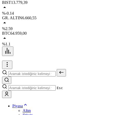
BIST
13.779,39
%-0.14
GR. ALTIN
6.660,55
%2.59
BTC
64.959,00
%1.1
Esc
Piyasa
Altın