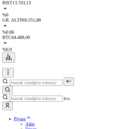
BIST
13.703,13
%0
GR. ALTIN
6.551,88
%0.86
BTC
64.488,00
%0.9
Esc
Piyasa
Altın