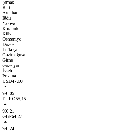
Şırnak
Bartın
Ardahan
Iğdır
Yalova
Karabük
Kilis
Osmaniye
Düzce
Lefkoşa
Gazimağusa
Girne
Güzelyurt
İskele
Pristina
USD
47,60
%0.05
EURO
55,15
%0.21
GBP
64,27
%0.24