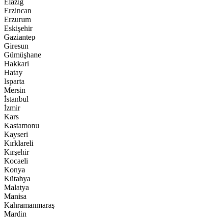
Elazığ
Erzincan
Erzurum
Eskişehir
Gaziantep
Giresun
Gümüşhane
Hakkari
Hatay
Isparta
Mersin
İstanbul
İzmir
Kars
Kastamonu
Kayseri
Kırklareli
Kırşehir
Kocaeli
Konya
Kütahya
Malatya
Manisa
Kahramanmaraş
Mardin