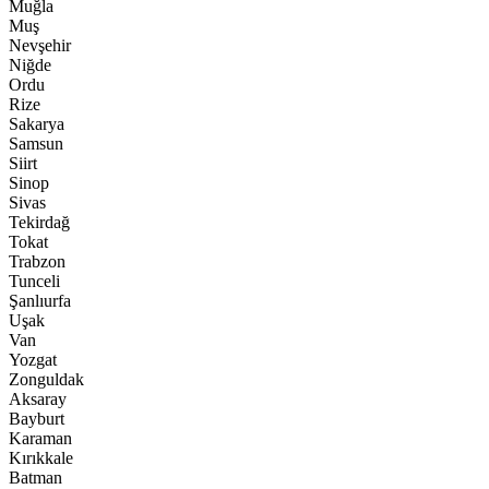
Muğla
Muş
Nevşehir
Niğde
Ordu
Rize
Sakarya
Samsun
Siirt
Sinop
Sivas
Tekirdağ
Tokat
Trabzon
Tunceli
Şanlıurfa
Uşak
Van
Yozgat
Zonguldak
Aksaray
Bayburt
Karaman
Kırıkkale
Batman