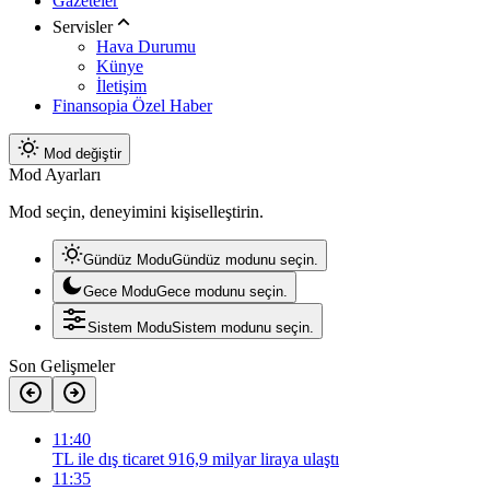
Gazeteler
Servisler
Hava Durumu
Künye
İletişim
Finansopia Özel Haber
Mod değiştir
Mod Ayarları
Mod seçin, deneyimini kişiselleştirin.
Gündüz Modu
Gündüz modunu seçin.
Gece Modu
Gece modunu seçin.
Sistem Modu
Sistem modunu seçin.
Son Gelişmeler
11:40
TL ile dış ticaret 916,9 milyar liraya ulaştı
11:35