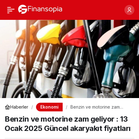
Benzin ve motorine zam
Paylaş
geliyor : 13 Ocak 2025
Güncel akaryakıt
fiyatları
Ekonomi
Haberler
Benzin ve motorine zam
geliyor : 13 Ocak 2025 Güncel
Benzin ve motorine zam geliyor : 13
akaryakıt fiyatları
Ocak 2025 Güncel akaryakıt fiyatları