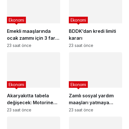
Ekonomi
Ekonomi
Emekli maaşlarında
BDDK’dan kredi limiti
ocak zammı için 3 farklı
kararı
senaryo
23 saat önce
23 saat önce
Ekonomi
Ekonomi
Akaryakıtta tabela
Zamlı sosyal yardım
değişecek: Motorine
maaşları yatmaya
üst üste ikinci indirim
başladı
23 saat önce
23 saat önce
gelecek