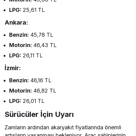
LPG:
25,61 TL
Ankara:
Benzin:
45,78 TL
Motorin:
46,43 TL
LPG:
26,11 TL
İzmir:
Benzin:
46,16 TL
Motorin:
46,82 TL
LPG:
26,01 TL
Sürücüler İçin Uyarı
Zamların ardından akaryakıt fiyatlarında önemli
artışların yaşanması bekleniyor. Araç sahiplerinin