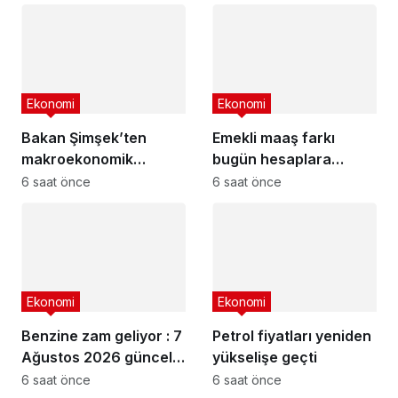
getirisi ne kadar oldu?
Ekonomi
Ekonomi
Bakan Şimşek’ten
Emekli maaş farkı
makroekonomik
bugün hesaplara
istikrar açıklaması
yatıyor
6 saat önce
6 saat önce
Ekonomi
Ekonomi
Benzine zam geliyor : 7
Petrol fiyatları yeniden
Ağustos 2026 güncel
yükselişe geçti
akaryakıt fiyatları
6 saat önce
6 saat önce