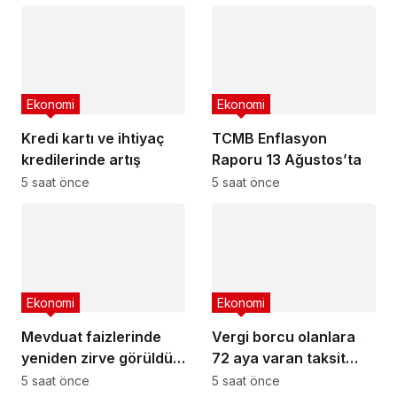
Ekonomi
Ekonomi
Kredi kartı ve ihtiyaç
TCMB Enflasyon
kredilerinde artış
Raporu 13 Ağustos’ta
5 saat önce
5 saat önce
Ekonomi
Ekonomi
Mevduat faizlerinde
Vergi borcu olanlara
yeniden zirve görüldü :
72 aya varan taksit
3 milyon liranın aylık
fırsatı
5 saat önce
5 saat önce