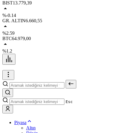
BIST
13.779,39
%-0.14
GR. ALTIN
6.660,55
%2.59
BTC
64.979,00
%1.2
Esc
Piyasa
Altın