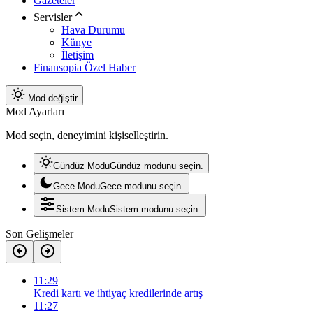
Gazeteler
Servisler
Hava Durumu
Künye
İletişim
Finansopia Özel Haber
Mod değiştir
Mod Ayarları
Mod seçin, deneyimini kişiselleştirin.
Gündüz Modu
Gündüz modunu seçin.
Gece Modu
Gece modunu seçin.
Sistem Modu
Sistem modunu seçin.
Son Gelişmeler
11:29
Kredi kartı ve ihtiyaç kredilerinde artış
11:27