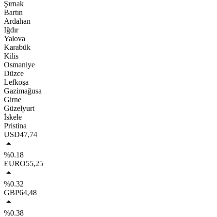
Şırnak
Bartın
Ardahan
Iğdır
Yalova
Karabük
Kilis
Osmaniye
Düzce
Lefkoşa
Gazimağusa
Girne
Güzelyurt
İskele
Pristina
USD
47,74
%0.18
EURO
55,25
%0.32
GBP
64,48
%0.38