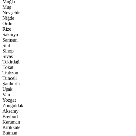
Muğla
Muş
Nevşehir
Niğde
Ordu
Rize
Sakarya
Samsun
Siirt
Sinop
Sivas
Tekirdağ
Tokat
Trabzon
Tunceli
Şanlıurfa
Uşak
Van
Yozgat
Zonguldak
Aksaray
Bayburt
Karaman
Kırıkkale
Batman