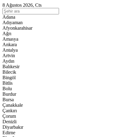
8 Ağustos 2026, Cts
Adana
Adıyaman
Afyonkarahisar
Ağrı
Amasya
Ankara
Antalya
Artvin
Aydın
Balıkesir
Bilecik
Bingöl
Bitlis
Bolu
Burdur
Bursa
Çanakkale
Çankırı
Çorum
Denizli
Diyarbakır
Edirne