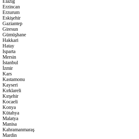
Elazığ
Erzincan
Erzurum
Eskişehir
Gaziantep
Giresun
Gümüşhane
Hakkari
Hatay
Isparta
Mersin
İstanbul
İzmir
Kars
Kastamonu
Kayseri
Kırklareli
Kırşehir
Kocaeli
Konya
Kütahya
Malatya
Manisa
Kahramanmaraş
Mardin