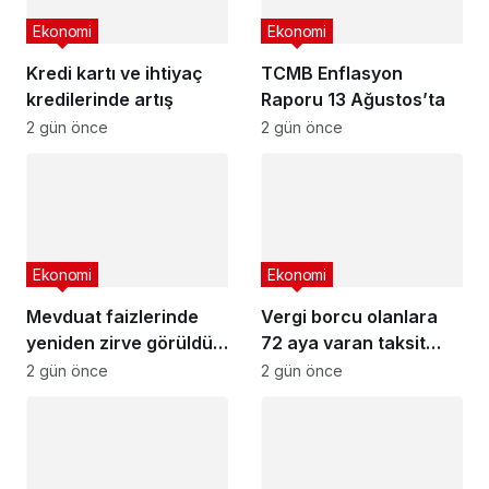
Ekonomi
Ekonomi
Kredi kartı ve ihtiyaç
TCMB Enflasyon
kredilerinde artış
Raporu 13 Ağustos’ta
2 gün önce
2 gün önce
Ekonomi
Ekonomi
Mevduat faizlerinde
Vergi borcu olanlara
yeniden zirve görüldü :
72 aya varan taksit
3 milyon liranın aylık
fırsatı
2 gün önce
2 gün önce
getirisi ne kadar oldu?