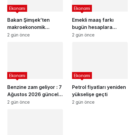
Ekonomi
Ekonomi
Bakan Şimşek’ten
Emekli maaş farkı
makroekonomik
bugün hesaplara
istikrar açıklaması
yatıyor
2 gün önce
2 gün önce
Ekonomi
Ekonomi
Benzine zam geliyor : 7
Petrol fiyatları yeniden
Ağustos 2026 güncel
yükselişe geçti
akaryakıt fiyatları
2 gün önce
2 gün önce