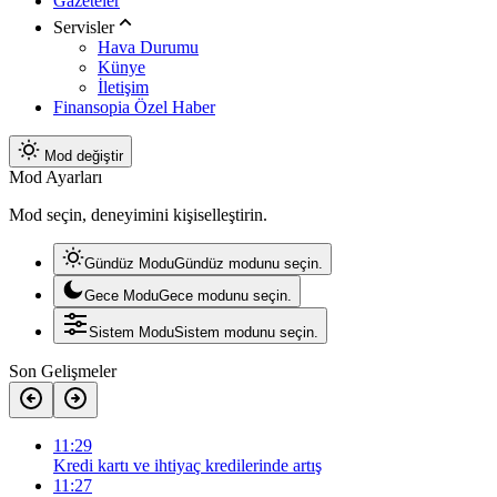
Gazeteler
Servisler
Hava Durumu
Künye
İletişim
Finansopia Özel Haber
Mod değiştir
Mod Ayarları
Mod seçin, deneyimini kişiselleştirin.
Gündüz Modu
Gündüz modunu seçin.
Gece Modu
Gece modunu seçin.
Sistem Modu
Sistem modunu seçin.
Son Gelişmeler
11:29
Kredi kartı ve ihtiyaç kredilerinde artış
11:27