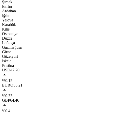
Şırnak
Bartın
Ardahan
Iğdır
Yalova
Karabük
Kilis
Osmaniye
Düzce
Lefkoşa
Gazimağusa
Girne
Güzelyurt
İskele
Pristina
USD
47,70
%0.15
EURO
55,21
%0.33
GBP
64,46
%0.4