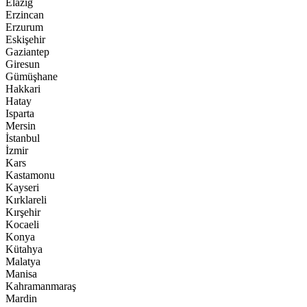
Elazığ
Erzincan
Erzurum
Eskişehir
Gaziantep
Giresun
Gümüşhane
Hakkari
Hatay
Isparta
Mersin
İstanbul
İzmir
Kars
Kastamonu
Kayseri
Kırklareli
Kırşehir
Kocaeli
Konya
Kütahya
Malatya
Manisa
Kahramanmaraş
Mardin