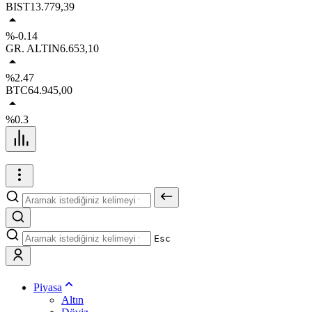
BIST
13.779,39
%-0.14
GR. ALTIN
6.653,10
%2.47
BTC
64.945,00
%0.3
Esc
Piyasa
Altın