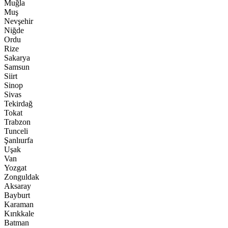
Muğla
Muş
Nevşehir
Niğde
Ordu
Rize
Sakarya
Samsun
Siirt
Sinop
Sivas
Tekirdağ
Tokat
Trabzon
Tunceli
Şanlıurfa
Uşak
Van
Yozgat
Zonguldak
Aksaray
Bayburt
Karaman
Kırıkkale
Batman