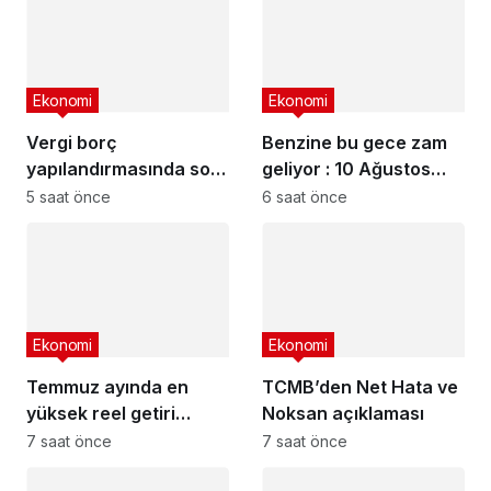
bankalar
Ekonomi
Ekonomi
Vergi borç
Benzine bu gece zam
yapılandırmasında son
geliyor : 10 Ağustos
gün yaklaşıyor
2026 güncel akaryakıt
5 saat önce
6 saat önce
fiyatları
Ekonomi
Ekonomi
Temmuz ayında en
TCMB’den Net Hata ve
yüksek reel getiri
Noksan açıklaması
mevduatta
7 saat önce
7 saat önce