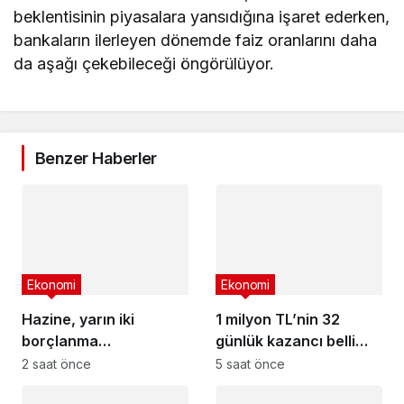
beklentisinin piyasalara yansıdığına işaret ederken,
bankaların ilerleyen dönemde faiz oranlarını daha
da aşağı çekebileceği öngörülüyor.
Benzer Haberler
Ekonomi
Ekonomi
Hazine, yarın iki
1 milyon TL’nin 32
borçlanma
günlük kazancı belli
gerçekleştirecek – 10
oldu : En yüksek
2 saat önce
5 saat önce
Ağustos 2026
mevduat faizi veren