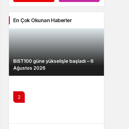
En Çok Okunan Haberler
BIST100 güne yükselişle başladı – 6
Ağustos 2026
2
SPK’dan izinsiz kripto platformlarına
erişim engeli