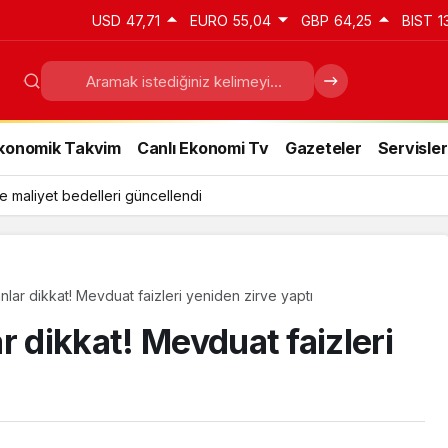
USD
47,71
EURO
55,04
GBP
64,25
BIST
1
konomik Takvim
Canlı Ekonomi Tv
Gazeteler
Servisler
e maliyet bedelleri güncellendi
lar dikkat! Mevduat faizleri yeniden zirve yaptı
r dikkat! Mevduat faizleri