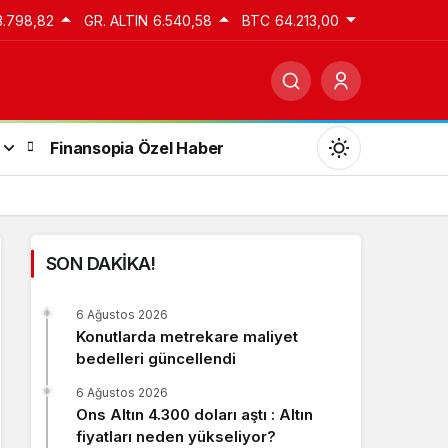
3.798,82
GR. ALTIN
6.540,58
BTC
64.213,00
Finansopia Özel Haber
SON DAKİKA!
Gündüz Modu
6 Ağustos 2026
Gündüz modunu seçin.
Konutlarda metrekare maliyet
bedelleri güncellendi
Gece Modu
6 Ağustos 2026
Gece modunu seçin.
Ons Altın 4.300 doları aştı : Altın
fiyatları neden yükseliyor?