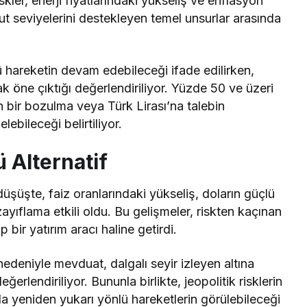
skler, enerji fiyatlarındaki yükseliş ve enflasyon
ut seviyelerini destekleyen temel unsurlar arasında
ü hareketin devam edebileceği ifade edilirken,
 öne çıktığı değerlendiriliyor. Yüzde 50 ve üzeri
n bir bozulma veya Türk Lirası’na talebin
ebileceği belirtiliyor.
 Alternatif
şüşte, faiz oranlarındaki yükseliş, doların güçlü
zayıflama etkili oldu. Bu gelişmeler, riskten kaçınan
bir yatırım aracı haline getirdi.
nedeniyle mevduat, dalgalı seyir izleyen altına
erlendiriliyor. Bununla birlikte, jeopolitik risklerin
a yeniden yukarı yönlü hareketlerin görülebileceği