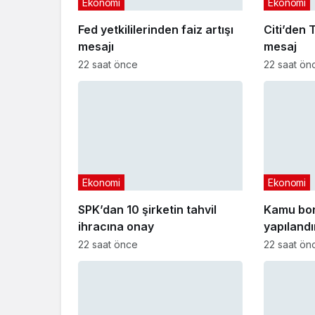
Ekonomi
Ekonomi
Fed yetkililerinden faiz artışı
Citi’den T
mesajı
mesaj
22 saat önce
22 saat ön
Ekonomi
Ekonomi
SPK’dan 10 şirketin tahvil
Kamu bo
ihracına onay
yapıland
başvuru t
22 saat önce
22 saat ön