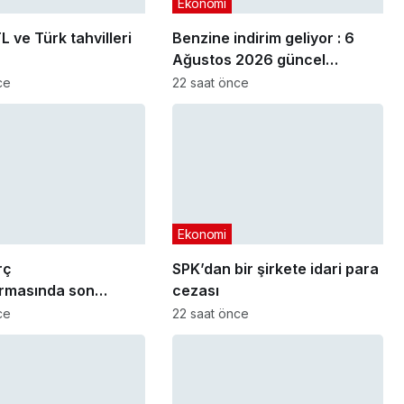
Ekonomi
L ve Türk tahvilleri
Benzine indirim geliyor : 6
Ağustos 2026 güncel
akaryakıt fiyatları
ce
22 saat önce
Ekonomi
rç
SPK’dan bir şirkete idari para
ırmasında son
cezası
arihi yaklaşıyor
ce
22 saat önce