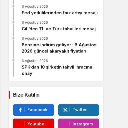
Sistem Modu
6 Ağustos 2026
Sistem modunu seçin.
Fed yetkililerinden faiz artışı mesajı
6 Ağustos 2026
Citi’den TL ve Türk tahvilleri mesaj
6 Ağustos 2026
Benzine indirim geliyor : 6 Ağustos
2026 güncel akaryakıt fiyatları
6 Ağustos 2026
SPK’dan 10 şirketin tahvil ihracına
onay
Bize Katılın
Facebook
Twitter
Youtube
Instagram