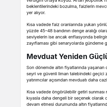
verdiğini ortaya koydu. Artan jeopolitik ri
beklentilerindeki bozulma, faizlerin mevc
yer alıyor.
Kısa vadede faiz oranlarında yukarı yönl
yüzde 45–48 bandının denge aralığı olarak
seviyelerin ise ancak enflasyonda belirgi
zayıflaması gibi senaryolarda gündeme gel
Mevduat Yeniden Güçlü
Son dönemde altın fiyatlarında yaşanan dü
seyri ve güvenli liman talebindeki geçici 
yatırımcılar açısından mevduatı daha cazip 
Kısa vadede öngörülebilir getiri sunması 
kıyasla daha dengeli bir seçenek olarak değ
devam etmesi durumunda altın fiyatlarınd