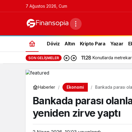
7 Ağustos 2026, Cum
Döviz
Altın
Kripto Para
Yazar
E
11:28
Konutlarda metrekar
SON GELIŞMELER
Ekonomi
Haberler
Bankada parası olan
Bankada parası olanla
yeniden zirve yaptı
2 Nisan 2026, 10:03
yayınlandı