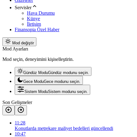
Gazeteler
Servisler
Hava Durumu
Künye
İletişim
Finansopia Özel Haber
Mod değiştir
Mod Ayarları
Mod seçin, deneyimini kişiselleştirin.
Gündüz Modu
Gündüz modunu seçin.
Gece Modu
Gece modunu seçin.
Sistem Modu
Sistem modunu seçin.
Son Gelişmeler
11:28
Konutlarda metrekare maliyet bedelleri güncellendi
10:47