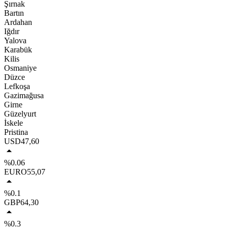
Şırnak
Bartın
Ardahan
Iğdır
Yalova
Karabük
Kilis
Osmaniye
Düzce
Lefkoşa
Gazimağusa
Girne
Güzelyurt
İskele
Pristina
USD
47,60
%0.06
EURO
55,07
%0.1
GBP
64,30
%0.3