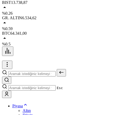
BIST
13.738,87
%0.26
GR. ALTIN
6.534,62
%0.59
BTC
64.341,00
%0.5
Esc
Piyasa
Altın