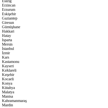
Elazığ
Erzincan
Erzurum
Eskişehir
Gaziantep
Giresun
Gümüşhane
Hakkari
Hatay
Isparta
Mersin
İstanbul
İzmir
Kars
Kastamonu
Kayseri
Kırklareli
Kırşehir
Kocaeli
Konya
Kütahya
Malatya
Manisa
Kahramanmaraş
Mardin