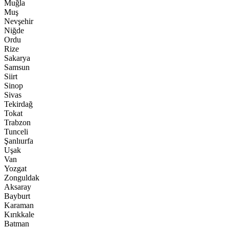
Muğla
Muş
Nevşehir
Niğde
Ordu
Rize
Sakarya
Samsun
Siirt
Sinop
Sivas
Tekirdağ
Tokat
Trabzon
Tunceli
Şanlıurfa
Uşak
Van
Yozgat
Zonguldak
Aksaray
Bayburt
Karaman
Kırıkkale
Batman