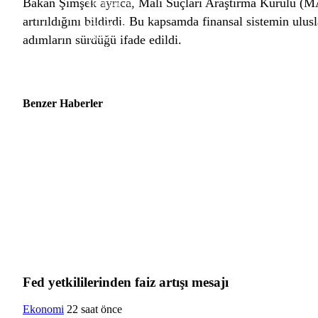
Bakan Şimşek ayrıca, Mali Suçları Araştırma Kurulu (M
Gazimağusa
Girne
artırıldığını bildirdi. Bu kapsamda finansal sistemin ulu
Güzelyurt
İskele
adımların sürdüğü ifade edildi.
Pristina
USD
47,71
EURO
55,04
GBP
64,25
BIST
13.798,82
GR. ALTI
Benzer Haberler
Fed yetkililerinden faiz artışı mesajı
Ekonomi
22 saat önce