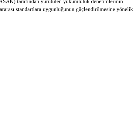
ASAK) tarafından yürütülen yükümlülük denetimlerinin
slararası standartlara uygunluğunun güçlendirilmesine yönelik
N
6.540,58
BTC
64.213,00