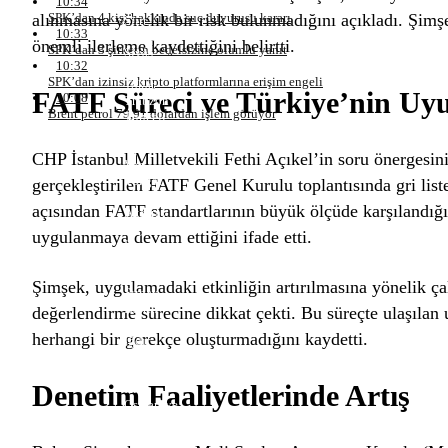
10:34
Samsun
SPK’dan 4 kişi hakkında suç duyurusu kararı
alınmasına yönelik bir risk bulunmadığını
açıkladı
. Şimş
Siirt
10:33
Sinop
önemli ilerleme kaydettiğini
belirtti
.
SPK’dan 3 şirketin bedelsizine olumlu yanıt
Sivas
10:32
Tekirdağ
SPK’dan izinsiz kripto platformlarına erişim engeli
Tokat
FATF Süreci ve Türkiye’nin Uy
10:08
Trabzon
Brent petrol 79,91 dolardan işlem görüyor
Tunceli
Şanlıurfa
Uşak
CHP İstanbul Milletvekili Fethi Açıkel’in soru önergesi
Van
Yozgat
gerçekleştirilen FATF Genel Kurulu toplantısında gri list
Zonguldak
açısından FATF standartlarının büyük ölçüde karşılandığın
Aksaray
Bayburt
uygulanmaya devam ettiğini
ifade etti
.
Karaman
Kırıkkale
Batman
Şimşek, uygulamadaki etkinliğin artırılmasına yönelik ç
Şırnak
Bartın
değerlendirme sürecine dikkat çekti. Bu süreçte ulaşılan 
Ardahan
herhangi bir gerekçe oluşturmadığını kaydetti.
Iğdır
Yalova
Karabük
Denetim Faaliyetlerinde Artış
Kilis
Osmaniye
Düzce
Lefkoşa