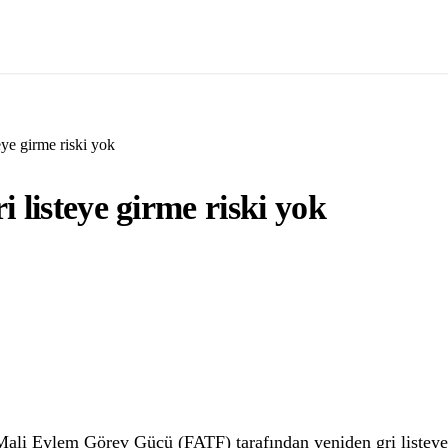
eye girme riski yok
 listeye girme riski yok
ali Eylem Görev Gücü (FATF) tarafından yeniden gri listey