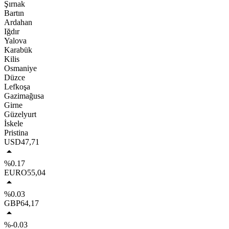
Şırnak
Bartın
Ardahan
Iğdır
Yalova
Karabük
Kilis
Osmaniye
Düzce
Lefkoşa
Gazimağusa
Girne
Güzelyurt
İskele
Pristina
USD
47,71
%0.17
EURO
55,04
%0.03
GBP
64,17
%-0.03