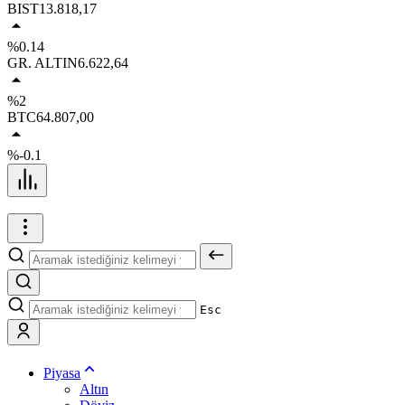
BIST
13.818,17
%0.14
GR. ALTIN
6.622,64
%2
BTC
64.807,00
%-0.1
Esc
Piyasa
Altın