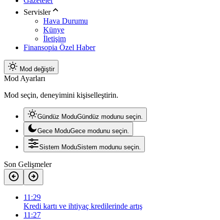
Gazeteler
Servisler
Hava Durumu
Künye
İletişim
Finansopia Özel Haber
Mod değiştir
Mod Ayarları
Mod seçin, deneyimini kişiselleştirin.
Gündüz Modu
Gündüz modunu seçin.
Gece Modu
Gece modunu seçin.
Sistem Modu
Sistem modunu seçin.
Son Gelişmeler
11:29
Kredi kartı ve ihtiyaç kredilerinde artış
11:27