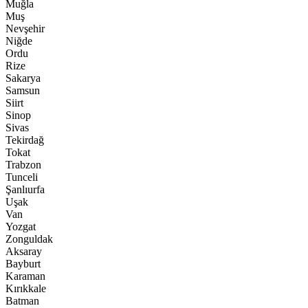
Muğla
Muş
Nevşehir
Niğde
Ordu
Rize
Sakarya
Samsun
Siirt
Sinop
Sivas
Tekirdağ
Tokat
Trabzon
Tunceli
Şanlıurfa
Uşak
Van
Yozgat
Zonguldak
Aksaray
Bayburt
Karaman
Kırıkkale
Batman