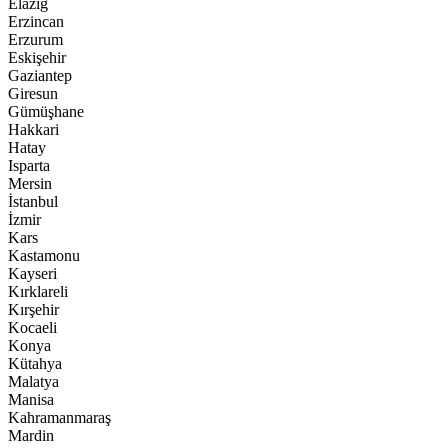
Elazığ
Erzincan
Erzurum
Eskişehir
Gaziantep
Giresun
Gümüşhane
Hakkari
Hatay
Isparta
Mersin
İstanbul
İzmir
Kars
Kastamonu
Kayseri
Kırklareli
Kırşehir
Kocaeli
Konya
Kütahya
Malatya
Manisa
Kahramanmaraş
Mardin