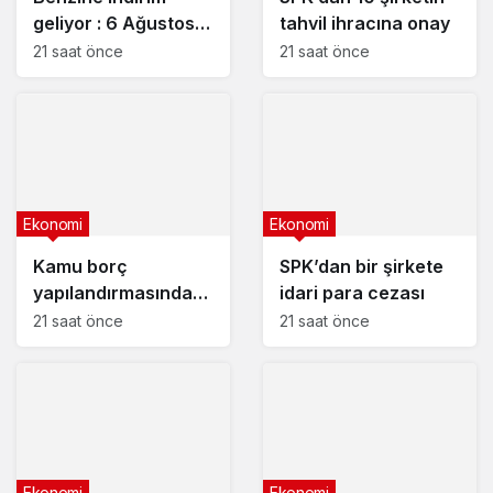
geliyor : 6 Ağustos
tahvil ihracına onay
2026 güncel
21 saat önce
21 saat önce
akaryakıt fiyatları
Ekonomi
Ekonomi
Kamu borç
SPK’dan bir şirkete
yapılandırmasında
idari para cezası
son başvuru tarihi
21 saat önce
21 saat önce
yaklaşıyor
Ekonomi
Ekonomi