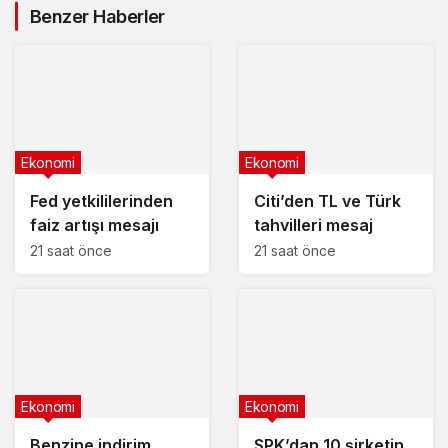
açıklaması
Benzer Haberler
Ekonomi
Ekonomi
Fed yetkililerinden
Citi’den TL ve Türk
faiz artışı mesajı
tahvilleri mesaj
21 saat önce
21 saat önce
Ekonomi
Ekonomi
Benzine indirim
SPK’dan 10 şirketin