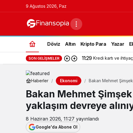
9 Ağustos 2026, Paz
Döviz
Altın
Kripto Para
Yazar
E
11:29
Kredi kartı ve ihtiyaç
SON GELIŞMELER
Ekonomi
Haberler
Bakan Mehmet Şimşek: 
Bakan Mehmet Şimşek: 
yaklaşım devreye alını
8 Haziran 2026, 11:27
yayınlandı
Google'da Abone Ol