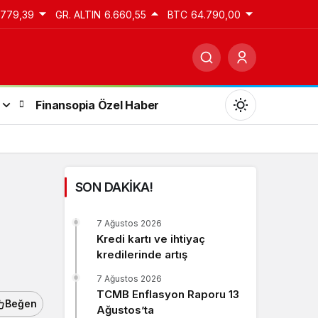
.779,39
GR. ALTIN
6.660,55
BTC
64.790,00
Finansopia Özel Haber
SON DAKİKA!
Gündüz Modu
7 Ağustos 2026
Gündüz modunu seçin.
Kredi kartı ve ihtiyaç
kredilerinde artış
Gece Modu
7 Ağustos 2026
Gece modunu seçin.
TCMB Enflasyon Raporu 13
Beğen
Ağustos’ta