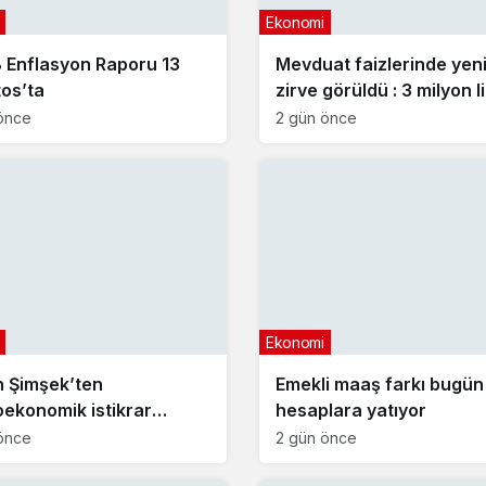
Ekonomi
Enflasyon Raporu 13
Mevduat faizlerinde yen
os’ta
zirve görüldü : 3 milyon l
aylık getirisi ne kadar ol
önce
2 gün önce
Ekonomi
 Şimşek’ten
Emekli maaş farkı bugün
ekonomik istikrar
hesaplara yatıyor
aması
önce
2 gün önce