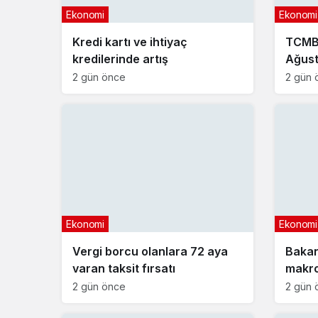
Ekonomi
Ekonomi
Kredi kartı ve ihtiyaç
TCMB 
kredilerinde artış
Ağust
2 gün önce
2 gün 
Ekonomi
Ekonomi
Vergi borcu olanlara 72 aya
Bakan
varan taksit fırsatı
makro
açıkl
2 gün önce
2 gün 