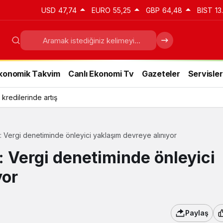
USD
47,74
EURO
55,25
GBP
64,48
BIST
13
konomik Takvim
Canlı Ekonomi Tv
Gazeteler
Servisler
 kredilerinde artış
Vergi denetiminde önleyici yaklaşım devreye alınıyor
Vergi denetiminde önleyici
yor
Paylaş