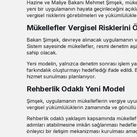
Hazine ve Maliye Bakanı Mehmet Şimşek, mükell
yeni bir uygulamanın hayata geçirileceğini
açıkl
vergisel risklerini görebilmeleri ve yükümlülükl
Mükellefler Vergisel Risklerin
Bakan Şimşek, devreye alınacak uygulamanın ver
Sistem sayesinde mükellefler, resmi denetim aş
sahip olacak.
Yeni modelin, yalnızca denetim sonrası işlem ya
farkındalık oluşturmayı hedeflediği ifade edildi. 
hizmet sunulması planlanıyor.
Rehberlik Odaklı Yeni Model
Şimşek, uygulamanın mükelleflerin vergiye uyumu
vergisel yükümlülüklerin zamanında ve gönüllü ola
Rehberlik odaklı yaklaşım kapsamında mükellefleri
adımları atabilmesine imkân sağlanması hedefleni
önleyici bir iletişim mekanizması kurulması amaç