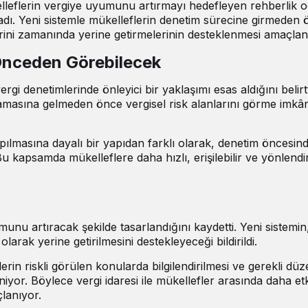
eflerin vergiye uyumunu artırmayı hedefleyen rehberlik o
adı
. Yeni sistemle mükelleflerin denetim sürecine girmeden
erini zamanında yerine getirmelerinin desteklenmesi amaçlan
i Önceden Görebilecek
gi denetimlerinde önleyici bir yaklaşımı esas aldığını
belirt
amasına gelmeden önce vergisel risk alanlarını görme imkâ
pılmasına dayalı bir yapıdan farklı olarak, denetim öncesin
Bu kapsamda mükelleflere daha hızlı, erişilebilir ve yönlendir
nu artıracak şekilde tasarlandığını kaydetti. Yeni sistemin
rak yerine getirilmesini destekleyeceği bildirildi.
n riskli görülen konularda bilgilendirilmesi ve gerekli düzel
yor. Böylece vergi idaresi ile mükellefler arasında daha et
lanıyor.