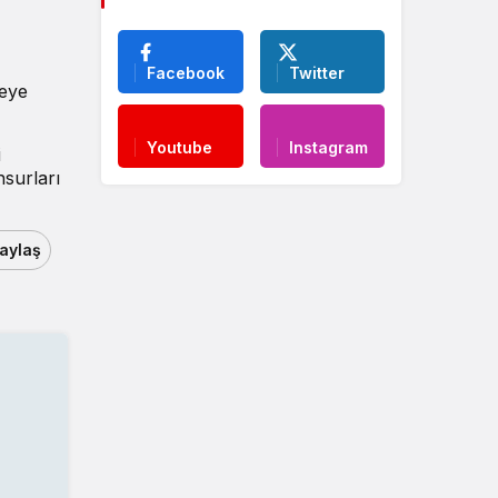
Facebook
Twitter
reye
Youtube
Instagram
i
nsurları
aylaş