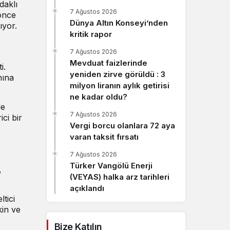
daklı
Sistem Modu
7 Ağustos 2026
 önce
Sistem modunu seçin.
Dünya Altın Konseyi’nden
ıyor.
kritik rapor
7 Ağustos 2026
Mevduat faizlerinde
ti
.
yeniden zirve görüldü : 3
nına
milyon liranın aylık getirisi
ne kadar oldu?
de
7 Ağustos 2026
ici bir
Vergi borcu olanlara 72 aya
varan taksit fırsatı
7 Ağustos 2026
Türker Vangölü Enerji
,
(VEYAS) halka arz tarihleri
açıklandı
tici
kin ve
Bize Katılın