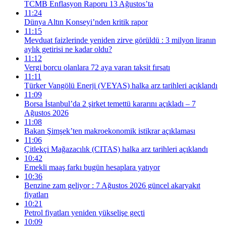
TCMB Enflasyon Raporu 13 Ağustos’ta
11:24
Dünya Altın Konseyi’nden kritik rapor
11:15
Mevduat faizlerinde yeniden zirve görüldü : 3 milyon liranın
aylık getirisi ne kadar oldu?
11:12
Vergi borcu olanlara 72 aya varan taksit fırsatı
11:11
Türker Vangölü Enerji (VEYAS) halka arz tarihleri açıklandı
11:09
Borsa İstanbul’da 2 şirket temettü kararını açıkladı – 7
Ağustos 2026
11:08
Bakan Şimşek’ten makroekonomik istikrar açıklaması
11:06
Çitlekçi Mağazacılık (CITAS) halka arz tarihleri açıklandı
10:42
Emekli maaş farkı bugün hesaplara yatıyor
10:36
Benzine zam geliyor : 7 Ağustos 2026 güncel akaryakıt
fiyatları
10:21
Petrol fiyatları yeniden yükselişe geçti
10:09