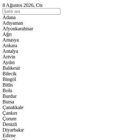
8 Ağustos 2026, Cts
Adana
Adıyaman
Afyonkarahisar
Ağrı
Amasya
Ankara
Antalya
Artvin
Aydın
Balıkesir
Bilecik
Bingöl
Bitlis
Bolu
Burdur
Bursa
Çanakkale
Çankırı
Çorum
Denizli
Diyarbakır
Edirne