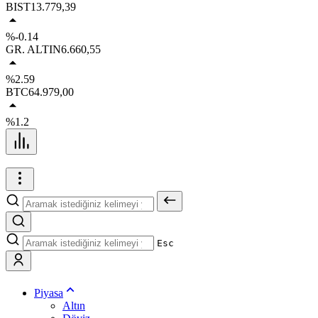
BIST
13.779,39
%-0.14
GR. ALTIN
6.660,55
%2.59
BTC
64.979,00
%1.2
Esc
Piyasa
Altın