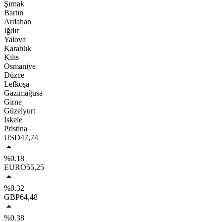
Şırnak
Bartın
Ardahan
Iğdır
Yalova
Karabük
Kilis
Osmaniye
Düzce
Lefkoşa
Gazimağusa
Girne
Güzelyurt
İskele
Pristina
USD
47,74
%0.18
EURO
55,25
%0.32
GBP
64,48
%0.38