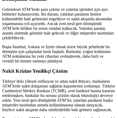
Geleneksel ATM’lerde para çekme ve yatırma işlemleri için ayrı
bölmeler bulunuyordu. Bu durum, yatırılan paraların hemen
kullanılabilir hale gelmesini engelliyor ve nakit akışında aksamalar
yaşanmasına yol açıyordu. Ancak yeni nesil geri dönüşümlü
ATM’lerle birlikte bu sorun ortadan kalkacak. Yatırılan paralar,
anında sistemde görünür hale gelecek ve diğer müşteriler tarafından
çekilebilecek.
Başta İstanbul, Ankara ve İzmir olmak üzere büyük şehirlerde bu
dönüşüm için çalışmalar hızla başladı. Bankalar, yoğun kullanılan
ATM noktalarına bu yeni cihazları yerleştirerek, daha hızlı ve
verimli bir hizmet sunmayı planlıyor.
Nakit Krizine Yenilikçi Çözüm
Türkiye’deki yüksek enflasyon ve artan nakit ihtiyacı, bankaların
ATM’lerde nakit dolaşımını sağlama kapasitesini zorlamıştı. Türkiye
Cumhuriyet Merkez Bankası (TCMB), yeni banknot basma kararını
ertelemişken, bankalar bu soruna çözüm olarak teknolojiyi devreye
soktu. Yeni nesil geri dönüşümlü ATM’ler, yatırılan paraların başka
müşteriler tarafından anında kullanılmasına olanak tanıyacak,
böylece nakit akışının daha sürdürülebilir hale gelmesi sağlanacak.