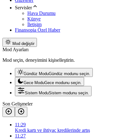
Gazeteler
Servisler
Hava Durumu
Künye
İletişim
Finansopia Özel Haber
Mod değiştir
Mod Ayarları
Mod seçin, deneyimini kişiselleştirin.
Gündüz Modu
Gündüz modunu seçin.
Gece Modu
Gece modunu seçin.
Sistem Modu
Sistem modunu seçin.
Son Gelişmeler
11:29
Kredi kartı ve ihtiyaç kredilerinde artış
11:27