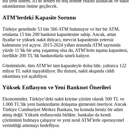
Bu yeni sistem, ATM’lerden eli boş dönme riskini azaltacak ve nakit
sıkıntılarının önüne geçilecek.
ATM’lerdeki Kapasite Sorunu
Türkiye genelinde 53 bin 566 ATM bulunuyor ve her bir ATM,
ortalama 15 bin 200 banknot kapasitesine sahip. Ancak, artan
fiyatlar ve yüksek nakit ihtiyacı, mevcut kapasitenin yetersiz
kalmasına yol açıyor. 2015-2024 yılları arasında ATM sayısında
yüzde 11’lik bir artış yaşanmış olsa da, ATM’lerin taşıma kapasitesi,
özellikle 200 TL’lik banknotlarla sınırlı kalıyor.
Günümüzde, tüm ATM’ler tam kapasiteyle dolsa bile, yalnızca 122
milyar TL nakit taşıyabiliyor. Bu durum, nakit akışında ciddi
sıkıntılara yol açabiliyor.
Yüksek Enflasyon ve Yeni Banknot Önerileri
Ekonomistler, Türkiye’deki nakit krizine çözüm olarak 500 TL ve
1.000 TL’lik yeni banknotların dolaşıma girmesini öneriyor. Ancak
Türkiye Cumhuriyet Merkez Bankası, bu konuda henüz bir adım
atmış değil. Yüksek enflasyonla birlikte, bankalar da kendi
çözümünü bulmaya çalışıyor ve yeni nesil ATM’lerle operasyonel
verimliliği artırmayı hedefliyor.