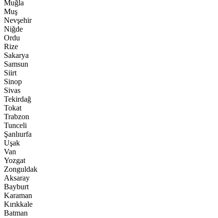
Muğla
Muş
Nevşehir
Niğde
Ordu
Rize
Sakarya
Samsun
Siirt
Sinop
Sivas
Tekirdağ
Tokat
Trabzon
Tunceli
Şanlıurfa
Uşak
Van
Yozgat
Zonguldak
Aksaray
Bayburt
Karaman
Kırıkkale
Batman