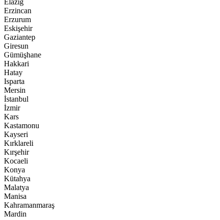
Elazığ
Erzincan
Erzurum
Eskişehir
Gaziantep
Giresun
Gümüşhane
Hakkari
Hatay
Isparta
Mersin
İstanbul
İzmir
Kars
Kastamonu
Kayseri
Kırklareli
Kırşehir
Kocaeli
Konya
Kütahya
Malatya
Manisa
Kahramanmaraş
Mardin