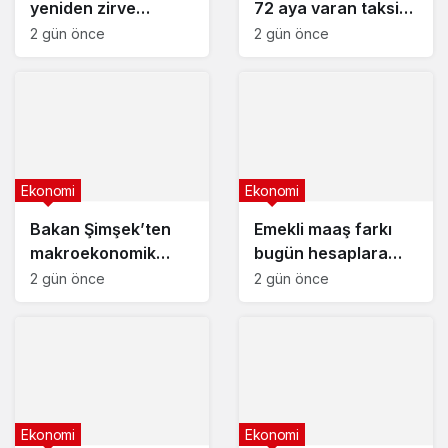
yeniden zirve
72 aya varan taksit
görüldü : 3 milyon
fırsatı
2 gün önce
2 gün önce
liranın aylık getirisi
ne kadar oldu?
Ekonomi
Ekonomi
Bakan Şimşek’ten
Emekli maaş farkı
makroekonomik
bugün hesaplara
istikrar açıklaması
yatıyor
2 gün önce
2 gün önce
Ekonomi
Ekonomi