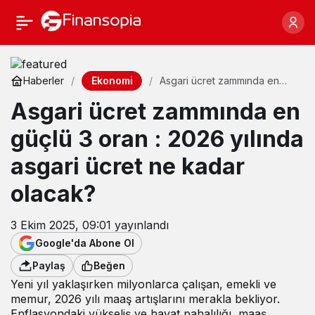
Ekonomi
Haberler
Asgari ücret zammında en
güçlü 3 oran : 2026 yılında
Asgari ücret zammında en
asgari ücret ne kadar olacak?
güçlü 3 oran : 2026 yılında
asgari ücret ne kadar
olacak?
3 Ekim 2025, 09:01
yayınlandı
Google'da Abone Ol
Paylaş
Beğen
Yeni yıl yaklaşırken milyonlarca çalışan, emekli ve
memur, 2026 yılı maaş artışlarını merakla bekliyor.
Enflasyondaki yükseliş ve hayat pahalılığı, maaş