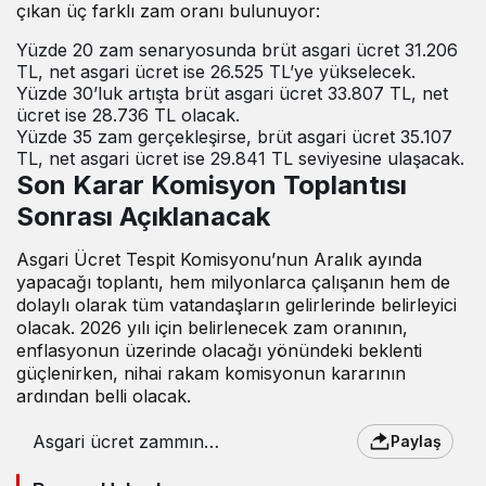
çıkan üç farklı zam oranı bulunuyor:
Yüzde 20 zam senaryosunda brüt asgari ücret 31.206
TL, net asgari ücret ise 26.525 TL’ye yükselecek.
Yüzde 30’luk artışta brüt asgari ücret 33.807 TL, net
ücret ise 28.736 TL olacak.
Yüzde 35 zam gerçekleşirse, brüt asgari ücret 35.107
TL, net asgari ücret ise 29.841 TL seviyesine ulaşacak.
Son Karar Komisyon Toplantısı
Sonrası Açıklanacak
Asgari Ücret Tespit Komisyonu’nun Aralık ayında
yapacağı toplantı, hem milyonlarca çalışanın hem de
dolaylı olarak tüm vatandaşların gelirlerinde belirleyici
olacak. 2026 yılı için belirlenecek zam oranının,
enflasyonun üzerinde olacağı yönündeki beklenti
güçlenirken, nihai rakam komisyonun kararının
ardından belli olacak.
Asgari ücret zammında
Paylaş
en güçlü 3 oran : 2026
yılında asgari ücret ne