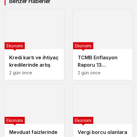
Benzer Haberler
kadar olacak?
Ekonomi
Ekonomi
Kredi kartı ve ihtiyaç
TCMB Enflasyon
kredilerinde artış
Raporu 13
Ağustos’ta
2 gün önce
2 gün önce
Ekonomi
Ekonomi
Mevduat faizlerinde
Vergi borcu olanlara