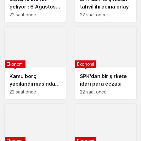
geliyor : 6 Ağustos
tahvil ihracına onay
2026 güncel
22 saat önce
22 saat önce
akaryakıt fiyatları
Ekonomi
Ekonomi
Kamu borç
SPK’dan bir şirkete
yapılandırmasında
idari para cezası
son başvuru tarihi
22 saat önce
22 saat önce
yaklaşıyor
Ekonomi
Ekonomi