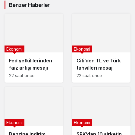
Asgari ücrete ara zam
Benzer Haberler
yapılacak mı? Bakan
Vedat Işıkhan açıkladı
Ekonomi
Ekonomi
Fed yetkililerinden
Citi’den TL ve Türk
faiz artışı mesajı
tahvilleri mesaj
22 saat önce
22 saat önce
Ekonomi
Ekonomi
Benzine indirim
SPK’dan 10 şirketin