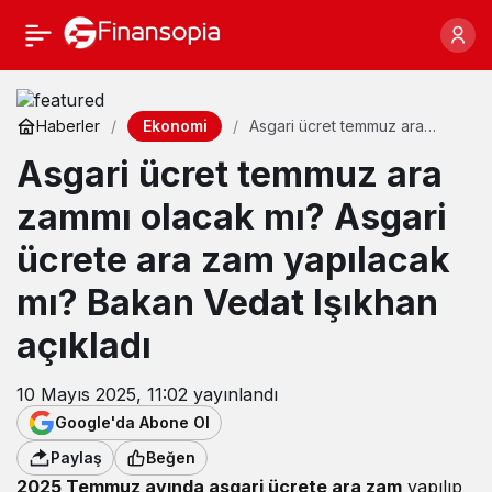
Ekonomi
Haberler
Asgari ücret temmuz ara
zammı olacak mı? Asgari
Asgari ücret temmuz ara
ücrete ara zam yapılacak mı?
Bakan Vedat Işıkhan açıkladı
zammı olacak mı? Asgari
ücrete ara zam yapılacak
mı? Bakan Vedat Işıkhan
açıkladı
10 Mayıs 2025, 11:02
yayınlandı
Google'da Abone Ol
Paylaş
Beğen
2025 Temmuz ayında asgari ücrete ara zam
yapılıp