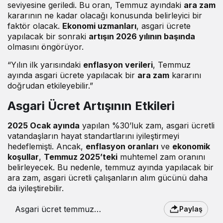
seviyesine geriledi. Bu oran, Temmuz ayındaki
ara zam
kararının ne kadar olacağı konusunda belirleyici bir
faktör olacak.
Ekonomi uzmanları
, asgari ücrete
yapılacak bir sonraki
artışın 2026 yılının başında
olmasını öngörüyor.
“Yılın ilk yarısındaki
enflasyon verileri
, Temmuz
ayında asgari ücrete yapılacak bir
ara zam
kararını
doğrudan etkileyebilir.”
Asgari Ücret Artışının Etkileri
2025 Ocak ayında
yapılan %30’luk zam, asgari ücretli
vatandaşların hayat standartlarını iyileştirmeyi
hedeflemişti. Ancak,
enflasyon oranları
ve
ekonomik
koşullar
,
Temmuz 2025’teki
muhtemel zam oranını
belirleyecek. Bu nedenle, temmuz ayında yapılacak bir
ara zam, asgari ücretli çalışanların alım gücünü daha
da iyileştirebilir.
Asgari ücret temmuz
Paylaş
ara zammı olacak mı?