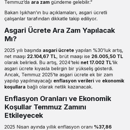
Temmuz’da
ara zam
gündeme gelebilir.”
Bakan Işıkhan’ın bu açıklamaları, asgari ücretli
çalışanlar tarafından dikkatle takip ediliyor.
Asgari Ücrete Ara Zam Yapılacak
Mı?
2025 yılı başında
asgari ücrete
yapılan %30’luk artış,
net maaşı
22.104,67 TL
, brüt maaşı ise
26.005,50 TL
olarak belirledi. Bu artış, 2024’teki
net 17.002 TL
‘lik
asgari ücrete kıyasla belirgin bir yükseliş gösterdi.
Ancak, Temmuz 2025’te asgari ücrete ek bir zam
yapılıp yapılmayacağı
enflasyon verileri
ve
ekonomik
koşullara
bağlı olarak netlik kazanacak.
Enflasyon Oranları ve Ekonomik
Koşullar Temmuz Zamını
Etkileyecek
2025 Nisan ayında yıllık enflasyon oranı
%37,86