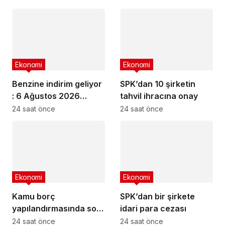
Ekonomi
Ekonomi
Benzine indirim geliyor
SPK’dan 10 şirketin
: 6 Ağustos 2026
tahvil ihracına onay
güncel akaryakıt
24 saat önce
24 saat önce
fiyatları
Ekonomi
Ekonomi
Kamu borç
SPK’dan bir şirkete
yapılandırmasında son
idari para cezası
başvuru tarihi
24 saat önce
24 saat önce