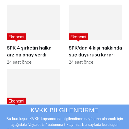
yaklaşıyor
Ekonomi
Ekonomi
SPK 4 şirketin halka
SPK’dan 4 kişi hakkında
arzına onay verdi
suç duyurusu kararı
24 saat önce
24 saat önce
Ekonomi
KVKK BİLGİLENDİRME
SPK’dan 3 şirketin
bedelsizine olumlu
Bu kuruluşun KVKK kapsamında bilgilendirme sayfasına ulaşmak için
aşağıdaki “Ziyaret Et” butonuna tıklayınız. Bu sayfada kuruluşun
yanıt
24 saat önce