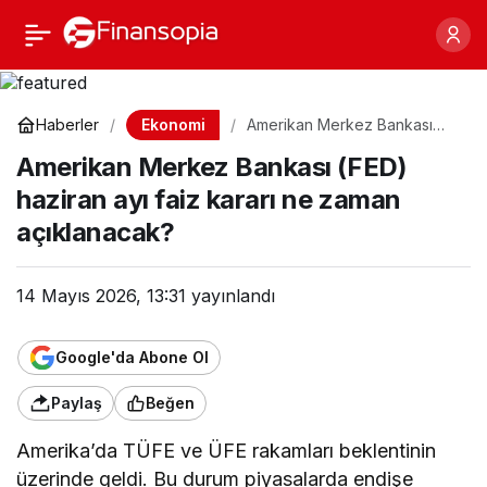
Amerikan Merkez
Paylaş
Bankası (FED) haziran
Ekonomi
Haberler
Amerikan Merkez Bankası
(FED) haziran ayı faiz kararı
ayı faiz kararı ne zaman
Amerikan Merkez Bankası (FED)
ne zaman açıklanacak?
haziran ayı faiz kararı ne zaman
açıklanacak?
açıklanacak?
14 Mayıs 2026, 13:31
yayınlandı
Google'da Abone Ol
Paylaş
Beğen
Amerika’da TÜFE ve ÜFE rakamları beklentinin
üzerinde geldi. Bu durum piyasalarda endişe