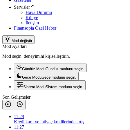
Gazeteler
Servisler
Hava Durumu
Künye
İletişim
Finansopia Özel Haber
Mod değiştir
Mod Ayarları
Mod seçin, deneyimini kişiselleştirin.
Gündüz Modu
Gündüz modunu seçin.
Gece Modu
Gece modunu seçin.
Sistem Modu
Sistem modunu seçin.
Son Gelişmeler
11:29
Kredi kartı ve ihtiyaç kredilerinde artış
11:27