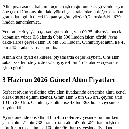
Altın piyasasında haftanın üçüncü işlem gününde aşağı yönlü seyir
öne çıktı. Dün ons altındaki yükselişe paralel olarak değer kazanan
gram altın, günü önceki kapanışa göre yüzde 0,2 artışla 6 bin 629
liradan tamamlamıştı.
Yeni güne düşüşle başlayan gram altın, saat 09.35 itibarıyla önceki
kapanışın yüzde 0,6 altında 6 bin 590 liradan işlem gördü. Aynı
dakikalarda çeyrek altın 10 bin 860 liradan, Cumhuriyet altını ise 43
bin 240 liradan satışa sunuldu.
Altının ons fiyatı da küresel piyasalarda değer kaybetti. Ons altın,
sabah saatlerinde yüzde 0,7 düşüşle 4 bin 457 dolar seviyesinde
işlem gördü.
3 Haziran 2026 Güncel Altın Fiyatları
Serbest piyasa verilerine göre altın fiyatlarında çarşamba günü genel
olarak düşüş eğilimi izlendi. Gram altın 6 bin 626 lira, çeyrek altın
10 bin 879 lira, Cumhuriyet altını ise 43 bin 363 lira seviyesinde
kaydedildi.
Aynı dönemde ons altın 4 bin 486 dolar seviyesinde bulunurken,
yarım altın 21 bin 738 liradan, tam altın 43 bin 465 liradan işlem
gördü. Gremse altın ise 108 bin 996 lira seviyesinde fiyatlandı.