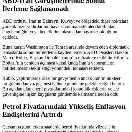
ABD-İran Görüşmelerinde Somut
İlerleme Sağlanamadı
ABD ordusu, İran’ın Bahreyn, Kuveyt ve bölgedeki diğer noktalara
yönelik füze saldırılarının hava savunma sistemleri tarafından
engellendiğini veya hedeflerine ulaşmadan başarısız olduğunu
açıkladı
.
Buna karşın Washington ile Tahran arasında devam eden diplomatik
temaslarda somut bir ilerleme kaydedilemedi. ABD Dışişleri Bakanı
Marco Rubio, Başkan Donald Trump’ın müzakere ekibinin Hürmüz
Boğazı’nın yeniden açılması karşılığında İran’a yaptırımların
hafifletilmesini teklif ettiği yönündeki iddiaları reddetti.
Rubio, yaptırımlarda olası bir gevşemenin ancak İran’ın nükleer
programından vazgeçmesi halinde gündeme gelebileceğini
belirtti
.
Bu açıklamalar, enerji piyasalarındaki jeopolitik risklerin ve arz
güvenliğine ilişkin kaygıların gündemde kalmasına neden oldu.
Petrol Fiyatlarındaki Yükseliş Enflasyon
Endişelerini Artırdı
Çarşamba günü erken saatlerde petrol fiyatlarında yüzde 1’in