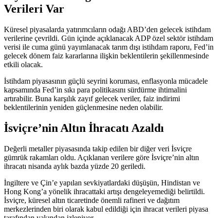
Verileri Var
Küresel piyasalarda yatırımcıların odağı ABD’den gelecek istihdam
verilerine çevrildi. Gün içinde açıklanacak ADP özel sektör istihdam
verisi ile cuma günü yayımlanacak tarım dışı istihdam raporu, Fed’in
gelecek dönem faiz kararlarına ilişkin beklentilerin şekillenmesinde
etkili olacak.
İstihdam piyasasının güçlü seyrini koruması, enflasyonla mücadele
kapsamında Fed’in sıkı para politikasını sürdürme ihtimalini
artırabilir. Buna karşılık zayıf gelecek veriler, faiz indirimi
beklentilerinin yeniden güçlenmesine neden olabilir.
İsviçre’nin Altın İhracatı Azaldı
Değerli metaller piyasasında takip edilen bir diğer veri İsviçre
gümrük rakamları oldu. Açıklanan
verilere göre
İsviçre’nin altın
ihracatı nisanda aylık bazda yüzde 20 geriledi.
İngiltere ve Çin’e yapılan sevkiyatlardaki düşüşün, Hindistan ve
Hong Kong’a yönelik ihracattaki artışı dengeleyemediği belirtildi.
İsviçre, küresel altın ticaretinde önemli rafineri ve dağıtım
merkezlerinden biri olarak kabul edildiği için ihracat verileri piyasa
tarafından yakından izleniyor.