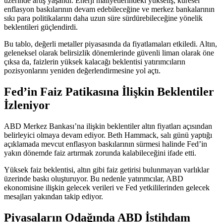
üzerinde artış yaşandı. Enerji maliyetlerindeki yükseliş, küresel
enflasyon baskılarının devam edebileceğine ve merkez bankalarının
sıkı para politikalarını daha uzun süre sürdürebileceğine yönelik
beklentileri güçlendirdi.
Bu tablo, değerli metaller piyasasında da fiyatlamaları etkiledi. Altın,
geleneksel olarak belirsizlik dönemlerinde güvenli liman olarak öne
çıksa da, faizlerin yüksek kalacağı beklentisi yatırımcıların
pozisyonlarını yeniden değerlendirmesine yol açtı.
Fed’in Faiz Patikasına İlişkin Beklentiler
İzleniyor
ABD Merkez Bankası’na ilişkin beklentiler altın fiyatları açısından
belirleyici olmaya devam ediyor. Beth Hammack, salı günü yaptığı
açıklamada mevcut enflasyon baskılarının sürmesi halinde Fed’in
yakın dönemde faiz artırmak zorunda kalabileceğini
ifade etti
.
Yüksek faiz beklentisi, altın gibi faiz getirisi bulunmayan varlıklar
üzerinde baskı oluşturuyor. Bu nedenle yatırımcılar, ABD
ekonomisine ilişkin gelecek verileri ve Fed yetkililerinden gelecek
mesajları yakından takip ediyor.
Piyasaların Odağında ABD İstihdam