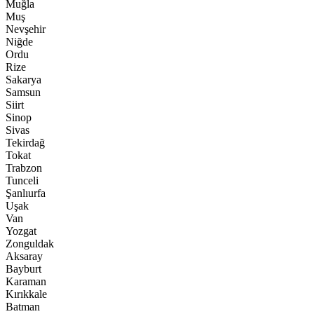
Muğla
Muş
Nevşehir
Niğde
Ordu
Rize
Sakarya
Samsun
Siirt
Sinop
Sivas
Tekirdağ
Tokat
Trabzon
Tunceli
Şanlıurfa
Uşak
Van
Yozgat
Zonguldak
Aksaray
Bayburt
Karaman
Kırıkkale
Batman