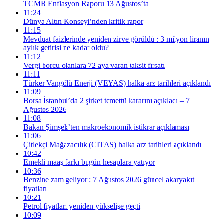
TCMB Enflasyon Raporu 13 Ağustos’ta
11:24
Dünya Altın Konseyi’nden kritik rapor
11:15
Mevduat faizlerinde yeniden zirve görüldü : 3 milyon liranın
aylık getirisi ne kadar oldu?
11:12
Vergi borcu olanlara 72 aya varan taksit fırsatı
11:11
Türker Vangölü Enerji (VEYAS) halka arz tarihleri açıklandı
11:09
Borsa İstanbul’da 2 şirket temettü kararını açıkladı – 7
Ağustos 2026
11:08
Bakan Şimşek’ten makroekonomik istikrar açıklaması
11:06
Çitlekçi Mağazacılık (CITAS) halka arz tarihleri açıklandı
10:42
Emekli maaş farkı bugün hesaplara yatıyor
10:36
Benzine zam geliyor : 7 Ağustos 2026 güncel akaryakıt
fiyatları
10:21
Petrol fiyatları yeniden yükselişe geçti
10:09