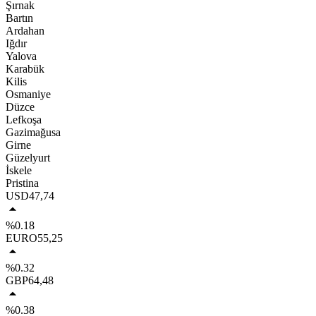
Şırnak
Bartın
Ardahan
Iğdır
Yalova
Karabük
Kilis
Osmaniye
Düzce
Lefkoşa
Gazimağusa
Girne
Güzelyurt
İskele
Pristina
USD
47,74
%0.18
EURO
55,25
%0.32
GBP
64,48
%0.38