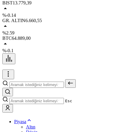
BIST
13.779,39
%-0.14
GR. ALTIN
6.660,55
%2.59
BTC
64.889,00
%-0.1
Esc
Piyasa
Altın