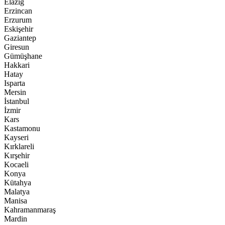
Elazığ
Erzincan
Erzurum
Eskişehir
Gaziantep
Giresun
Gümüşhane
Hakkari
Hatay
Isparta
Mersin
İstanbul
İzmir
Kars
Kastamonu
Kayseri
Kırklareli
Kırşehir
Kocaeli
Konya
Kütahya
Malatya
Manisa
Kahramanmaraş
Mardin