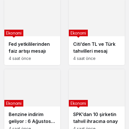
Ekonomi
Ekonomi
Fed yetkililerinden
Citi’den TL ve Türk
faiz artışı mesajı
tahvilleri mesaj
4 saat önce
4 saat önce
Ekonomi
Ekonomi
Benzine indirim
SPK’dan 10 şirketin
geliyor : 6 Ağustos
tahvil ihracına onay
2026 güncel
4 saat önce
4 saat önce