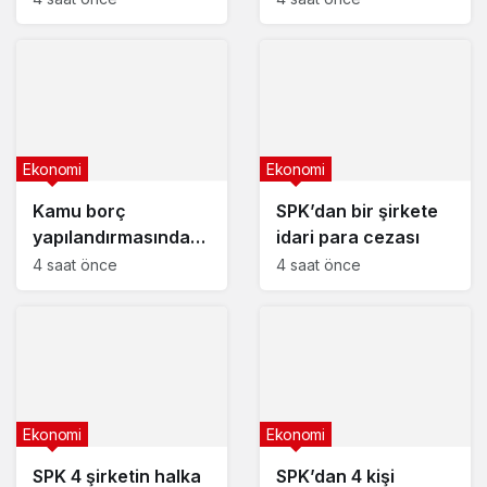
akaryakıt fiyatları
Ekonomi
Ekonomi
Kamu borç
SPK’dan bir şirkete
yapılandırmasında
idari para cezası
son başvuru tarihi
4 saat önce
4 saat önce
yaklaşıyor
Ekonomi
Ekonomi
SPK 4 şirketin halka
SPK’dan 4 kişi