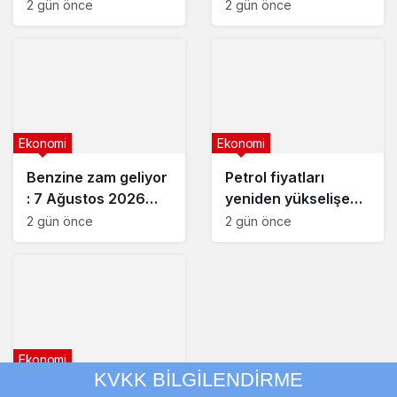
istikrar açıklaması
yatıyor
2 gün önce
2 gün önce
Ekonomi
Ekonomi
Benzine zam geliyor
Petrol fiyatları
: 7 Ağustos 2026
yeniden yükselişe
güncel akaryakıt
geçti
2 gün önce
2 gün önce
fiyatları
Ekonomi
KVKK BİLGİLENDİRME
Fed yetkililerinden