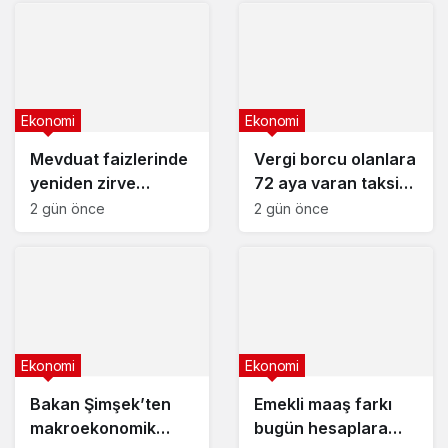
Ekonomi
Ekonomi
Mevduat faizlerinde
Vergi borcu olanlara
yeniden zirve
72 aya varan taksit
görüldü : 3 milyon
fırsatı
2 gün önce
2 gün önce
liranın aylık getirisi
ne kadar oldu?
Ekonomi
Ekonomi
Bakan Şimşek’ten
Emekli maaş farkı
makroekonomik
bugün hesaplara